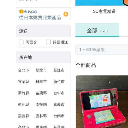
3C家電精選
全部
運送
(370)
可面交
跨國運送
1 ~ 60 筆結果
所在地
全部商品
台北市
新北市
基隆市
宜蘭縣
桃園市
新竹市
新竹縣
苗栗縣
台中市
彰化縣
南投縣
嘉義市
嘉義縣
雲林縣
台南市
高雄市
屏東縣
花蓮縣