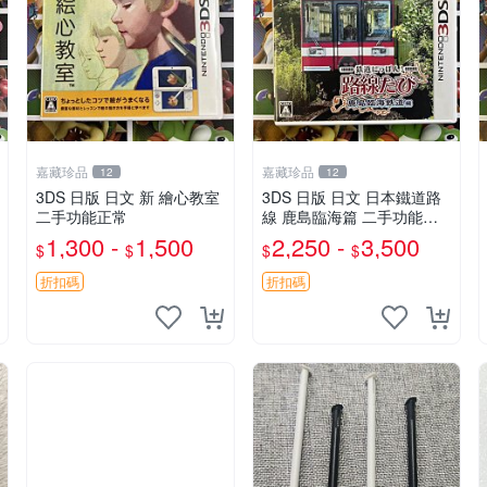
嘉藏珍品
嘉藏珍品
12
12
3DS 日版 日文 新 繪心教室
3DS 日版 日文 日本鐵道路
二手功能正常
線 鹿島臨海篇 二手功能正
常
1,300 -
1,500
2,250 -
3,500
$
$
$
$
折扣碼
折扣碼