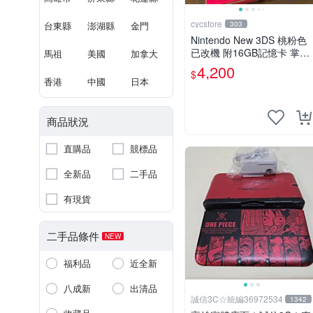
cycstore
台東縣
澎湖縣
金門
303
Nintendo New 3DS 桃粉色
已改機 附16GB記憶卡 掌上
馬祖
美國
加拿大
型遊戲主機 收藏熱門
4,200
$
香港
中國
日本
商品狀況
直購品
競標品
全新品
二手品
有現貨
二手品條件
NEW
福利品
近全新
八成新
出清品
誠信3C☆統編36972534
1342