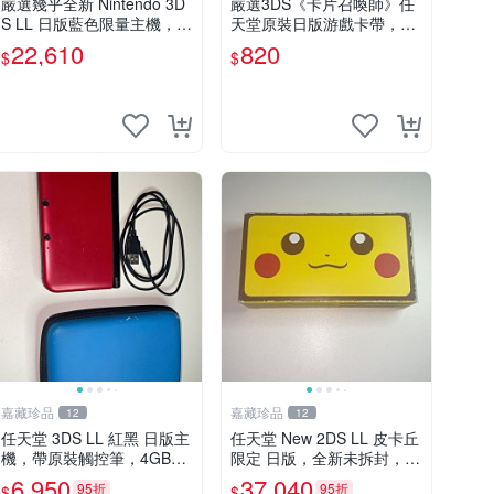
嚴選幾乎全新 Nintendo 3D
嚴選3DS《卡片召喚師》任
S LL 日版藍色限量主機，附
天堂原裝日版游戲卡帶，箱
原盒與全套配件，保存極佳
說完整 卡片召喚師 游戲 3d
22,610
820
$
$
支援雙語 為您推薦 主機收
s
藏 正版遊戲機
嘉藏珍品
嘉藏珍品
12
12
任天堂 3DS LL 紅黑 日版主
任天堂 New 2DS LL 皮卡丘
機，帶原裝觸控筆，4GB三
限定 日版，全新未拆封，原
星SD卡，充電線和藍色保
裝盒子配件齊全，寶可夢中
6,950
37,040
95折
95折
$
$