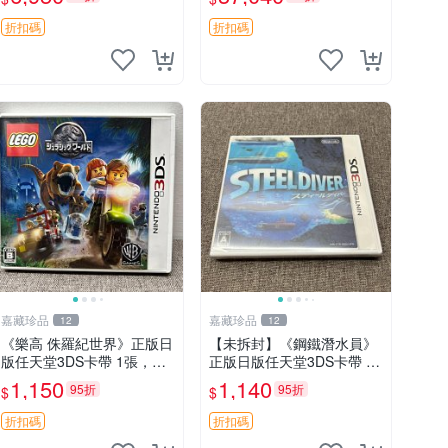
護，主機成色看看圖，外殼
心限定，黃色皮卡丘外觀，
有劃痕和使用痕跡，屏幕有
主機未激活，保存完好，支
折扣碼
折扣碼
灰塵，按鍵和觸控正
持3DSDS游戲
嘉藏珍品
嘉藏珍品
12
12
《樂高 侏羅紀世界》正版日
【未拆封】《鋼鐵潛水員》
版任天堂3DS卡帶 1張，同
正版日版任天堂3DS卡帶 狀
時購第二張起可減張， 成色
態：全新未拆封，由于未拆
1,150
1,140
95折
95折
$
$
如圖，原相機拍攝，一卡一
封無法檢查內部狀況以及是
拍，因相機，光線環境等因
否存在官瑕等問題… 成色如
折扣碼
折扣碼
素，成色可能與實物略微
圖，原相機拍攝，一卡一拍