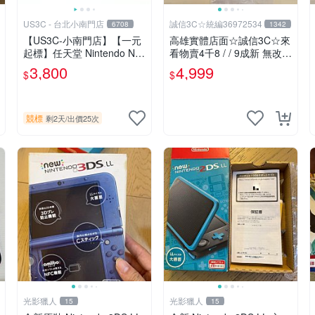
US3C - 台北小南門店
誠信3C☆統編36972534
6708
1342
【US3C-小南門店】【一元
高雄實體店面☆誠信3C☆來
起標】任天堂 Nintendo NE
看物賣4千8 / / 9成新 無改機
W 3DS LL RED-001 藍 裸
任天堂 3DS 日規主機 螢幕
3,800
4,999
$
$
眼3D顯示 C搖桿 二手掌上
泛黃 二手功能正常 也可用
型電玩
各式物品換
競標
剩2天
/
出價25次
光影獵人
光影獵人
15
15