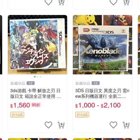
無螺絲
正常
嘉藏珍品
嘉藏珍品
12
12
3ds游戲 卡帶 解放之刃 日
3DS 日版日文 異度之刃 需n
版日文 箱說全正常使用 需
ew系列機器運行 全新二手
要可
都有 現貨
1,560
1,000 -
2,100
95折
$
$
$
折扣碼
折扣碼