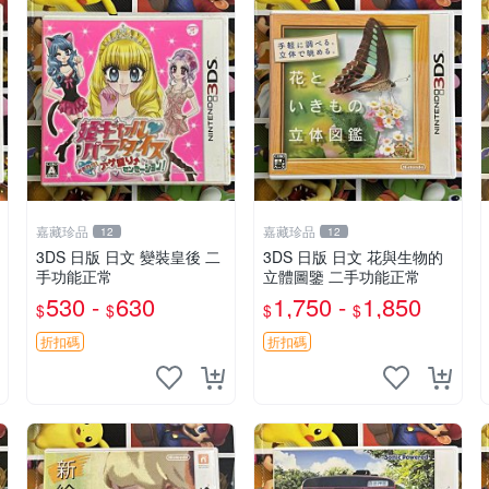
嘉藏珍品
嘉藏珍品
12
12
3DS 日版 日文 變裝皇後 二
3DS 日版 日文 花與生物的
手功能正常
立體圖鑒 二手功能正常
530 -
630
1,750 -
1,850
$
$
$
$
折扣碼
折扣碼