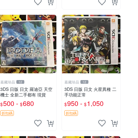
嘉藏珍品
嘉藏珍品
12
12
3DS 日版 日文 羅迪亞 天空
3DS 日版 日文 火星異種 二
機士 全新二手都有 現貨
手功能正常
500 -
680
950 -
1,050
$
$
$
$
折扣碼
折扣碼