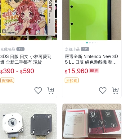
嘉藏珍品
嘉藏珍品
12
12
3DS 日版 日文 小林可愛到
嚴選全新 Nintendo New 3D
爆 全新二手都有 現貨
S LL 日版 綠色遊戲機 整體
狀態佳 按鈕順暢 附原裝64
390 -
590
15,960
95折
$
$
$
G存儲卡 配備保護膜 屏幕清
晰 輕便易攜帶 新3d
折扣碼
折扣碼