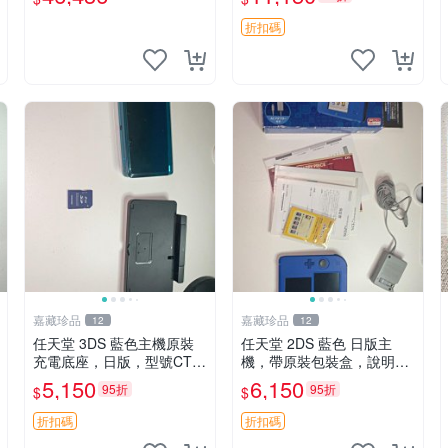
新3DS 主機 日本版 古拉頓
書，保修卡，AR卡，充電
器，機器成色非常新，外觀
折扣碼
保存很好，按鍵靈敏，功能
嘉藏珍品
嘉藏珍品
12
12
任天堂 3DS 藍色主機原裝
任天堂 2DS 藍色 日版主
充電底座，日版，型號CT
機，帶原裝包裝盒，說明
R，主機成色看看圖，外殼
書，AC適配器，4g內存
5,150
6,150
95折
95折
$
$
有使用痕跡，屏幕顯示正
卡，機器成色看看圖，背面
常，按鍵靈敏，續航還可
有使用痕跡，屏幕有輕微劃
折扣碼
折扣碼
以，功能全好，裸機底座，
痕，整體保存還可以，功能