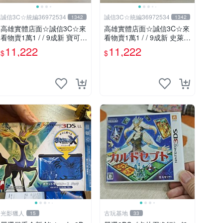
誠信3C☆統編36972534
誠信3C☆統編36972534
1342
1342
高雄實體店面☆誠信3C☆來
高雄實體店面☆誠信3C☆來
看物賣1萬1 / / 9成新 寶可夢
看物賣1萬1 / / 9成新 史萊姆
X/Y 限定版 無改機 任天堂 3
勇者鬥惡龍 限定版 無改機
11,222
11,222
$
$
DS LL 日規主機 二手功能正
任天堂 3DS LL 日規主機 二
常 也可用各式物品換
手功能正常 也可用各式物品
換
光影獵人
古玩基地
15
33