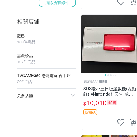
清除所有條件
相關店鋪
觀己
168件商品
嘉藏珍品
107件商品
TVGAME360 恐龍電玩-台中店
29件商品
嘉藏珍品
12
3DS老小三日版游戲機(魂動
紅) #Nintendo任天堂 成色
更多店舖
如圖外觀有細微劃痕蹭漆磕
10,010
95折
$
碰，上下屏幕有貼膜，屏幕
輕微發黃老化畢竟十幾年老
折扣碼
機器… 狀態按