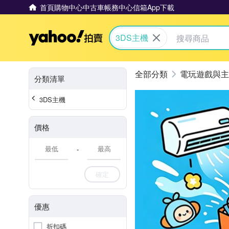
首頁
購物中心
中古車
帳務中心
信箱
App下載
Yahoo拍賣
3DS主機
電玩遊戲與主
分類清單
3DS主機
價格
-
確定
優惠
折扣碼