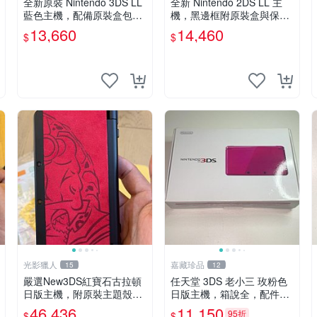
全新原裝 Nintendo 3DS LL
全新 Nintendo 2DS LL 主
藍色主機，配備原裝盒包，
機，黑邊框附原裝盒與保固
螢幕乾淨如新，按鍵順暢，
卡，屏幕清晰無痕，按鍵順
13,660
14,460
$
$
支援 3D 與 NFC 技術，兼
滑，支援3DS遊戲，適合家
容 amiibo，簡體中文顯示
庭或好友聚會，嚴選收藏款
～ 2DS L
光影獵人
嘉藏珍品
15
12
嚴選New3DS紅寶石古拉頓
任天堂 3DS 老小三 玫粉色
日版主機，附原裝主題殼，
日版主機，箱說全，配件齊
機身乾淨如初，適合收藏。
全，帶原裝包裝盒，說明
46,436
11,150
95折
$
$