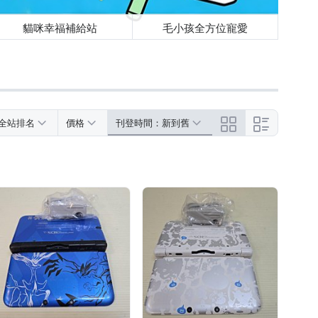
貓咪幸福補給站
毛小孩全方位寵愛
全站排名
價格
刊登時間：新到舊