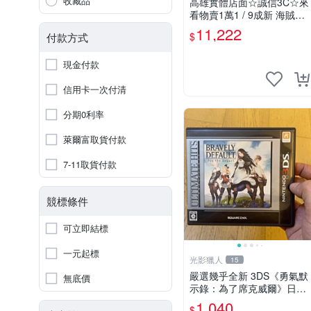
收藏品
高雄實體店面☆誠信3C☆來
看物賣1萬1 / 9成新 海賊王
限定版 無改機 任天堂 3DS
11,222
$
付款方式
LL 日規主機 二手功能正常
也可用各式物品換
現金付款
信用卡一次付清
分期0利率
萊爾富取貨付款
7-11取貨付款
競標條件
可立即結標
一元起標
光影獵人
15
嚴選幾乎全新 3DS《勇氣默
無底價
示錄：為了席克威爾》日版
正版實體卡帶，附原裝盒，
1,040
$