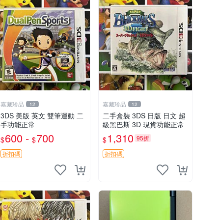
嘉藏珍品
嘉藏珍品
12
12
3DS 美版 英文 雙筆運動 二
二手盒裝 3DS 日版 日文 超
手功能正常
級黑巴斯 3D 現貨功能正常
600 -
700
1,310
95折
$
$
$
折扣碼
折扣碼