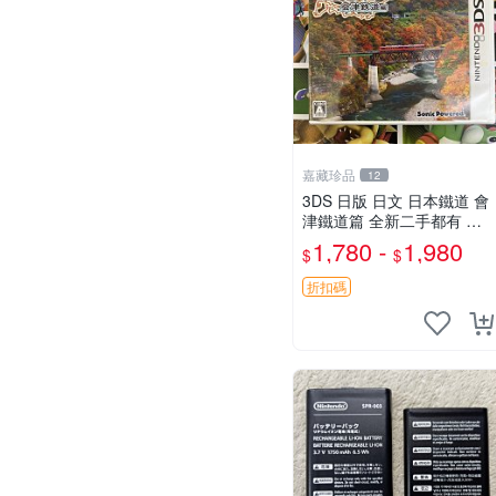
嘉藏珍品
12
3DS 日版 日文 日本鐵道 會
津鐵道篇 全新二手都有 現
貨
1,780 -
1,980
$
$
折扣碼