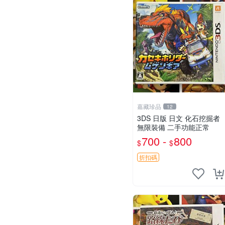
嘉藏珍品
12
3DS 日版 日文 化石挖掘者
無限裝備 二手功能正常
700 -
800
$
$
折扣碼