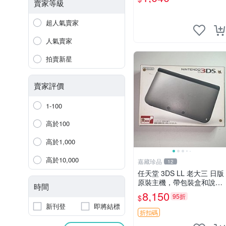
盤面乾淨，適合收藏。CER
賣家等級
O C級認證，內容完整。3D
SDS主機暢玩無障礙。
超人氣賣家
人氣賣家
拍賣新星
賣家評價
1-100
高於100
高於1,000
高於10,000
嘉藏珍品
12
任天堂 3DS LL 老大三 日版
原裝主機，帶包裝盒和說明
時間
書，成色看看圖，外殼有明
8,150
95折
$
顯使用痕跡，整體保存一
新刊登
即將結標
般，具體細節見圖，主機已
折扣碼
測試，功能正常，屏幕顯