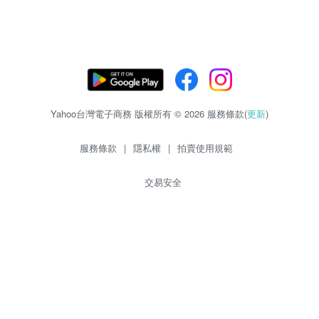
Yahoo台灣電子商務 版權所有 © 2026 服務條款(
更新
)
服務條款
|
隱私權
|
拍賣使用規範
交易安全