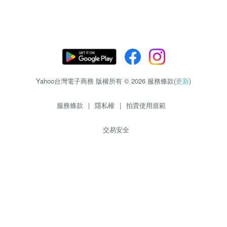
Yahoo台灣電子商務 版權所有 © 2026 服務條款(
更新
)
服務條款
|
隱私權
|
拍賣使用規範
交易安全