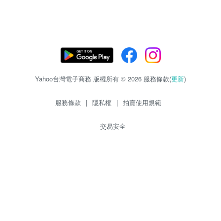
Yahoo台灣電子商務 版權所有 © 2026 服務條款(
更新
)
服務條款
|
隱私權
|
拍賣使用規範
交易安全