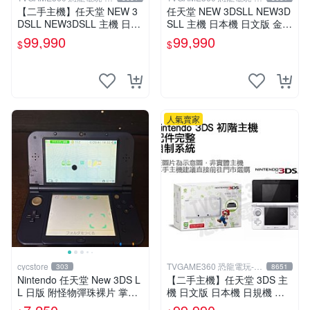
中店
中店
【二手主機】任天堂 NEW 3
任天堂 NEW 3DSLL NEW3D
DSLL NEW3DSLL 主機 日本
SLL 主機 日本機 日文版 金屬
機 日文版 金屬藍 附贈充電器
紅 附贈充電器 保護貼【台中
99,990
99,990
$
$
裸裝【台中恐龍電玩】
恐龍電玩】
人氣賣家
cycstore
TVGAME360 恐龍電玩-台
303
8651
中店
Nintendo 任天堂 New 3DS L
【二手主機】任天堂 3DS 主
L 日版 附怪物彈珠裸片 掌機
機 日文版 日本機 日規機 附
主機 收藏遊戲機
原廠充電器【台中恐龍電玩】