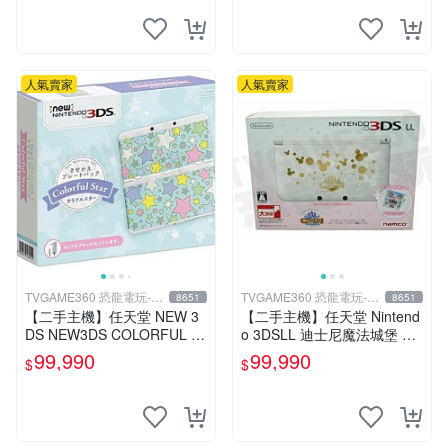
人氣賣家
人氣賣家
TVGAME360 恐龍電玩-台
TVGAME360 恐龍電玩-台
8651
8651
中店
中店
【二手主機】任天堂 NEW 3
【二手主機】任天堂 Nintend
DS NEW3DS COLORFUL S
o 3DSLL 迪士尼魔法城堡 限
TAR 日規機 七彩星星 限量版
定主機 附充電器 (不含遊戲)
99,990
99,990
$
$
附原廠充電器
【台中恐龍電玩】