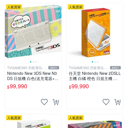
人氣賣家
人氣賣家
TVGAME360 恐龍電玩-台
TVGAME360 恐龍電玩-台
8651
8651
中店
中店
Nintendo New 3DS New N3
任天堂 Nintendo New 2DSLL
DS 日規機 白色(送充電器+保
主機 白橘 橙色 日規主機 輕
護貼)【台中恐龍電玩】
薄型 (附充電器跟保護貼)【台
99,990
99,990
$
$
中恐龍電玩】
人氣賣家
人氣賣家