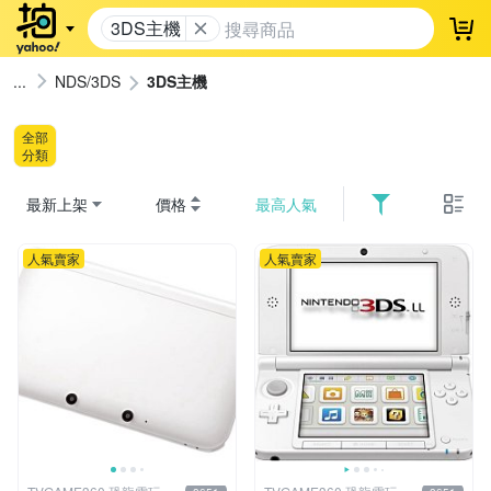
3DS主機
登
NDS/3DS
3DS主機
全部
分類
最新上架
價格
最高人氣
人氣賣家
人氣賣家