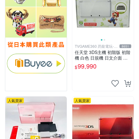
TVGAME360 恐龍電玩-台
8651
中店
任天堂 3DS主機 初階版 初階
機 白色 日規機 日文介面 台
灣公司一年保固(送保護貼)
99,990
$
【台中恐龍電玩】
人氣賣家
人氣賣家