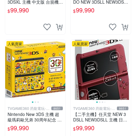
3DSXL 主機 中文版 台規機
DO NEW 3DSLL NEW3DSL
藍色 附充電器 裸裝【台中恐
L 主機 魔物獵人 限定機 日規
99,990
99,990
$
$
龍電玩】
機 台中恐龍
人氣賣家
人氣賣家
TVGAME360 恐龍電玩-台
TVGAME360 恐龍電玩-台
8651
8651
中店
中店
Nintendo New 3DS 主機 超
【二手主機】任天堂 NEW 3
級瑪莉歐兄弟 30周年紀念 日
DSLL NEW3DSLL 主機 日文
規機 (附原廠充電器+保護貼)
版 日本機 金屬紅 附原廠充電
99,990
99,990
$
$
【台中恐龍電玩】
器【台中恐龍電玩】