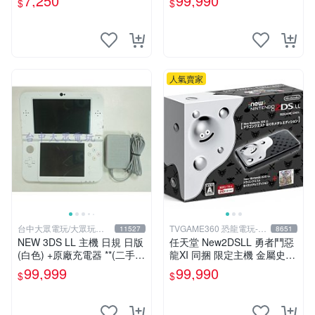
7,250
99,990
$
$
人氣賣家
台中大眾電玩/大眾玩具
TVGAME360 恐龍電玩-台
11527
8651
店
中店
NEW 3DS LL 主機 日規 日版
任天堂 New2DSLL 勇者鬥惡
(白色) +原廠充電器 **(二手主
龍XI 同捆 限定主機 金屬史萊
機-約8~9成新)【台中大眾電
姆 (送充電器+保護貼)【台中
99,999
99,990
$
$
玩】
恐龍電玩】