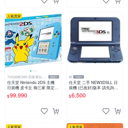
人氣賣家
TVGAME360 恐龍電玩-台
W
8651
1407
中店
任天堂 Nintendo 2DS 主機
任天堂 二手 NEW3DSLL 日
日規機 皮卡丘 御三家 限定主
規機 (已改好)版本 請先詢問
機 (附原廠充電器+保護貼)
現貨勿直接下標
99,990
6,500
$
$
【台中恐龍電玩】
人氣賣家
人氣賣家