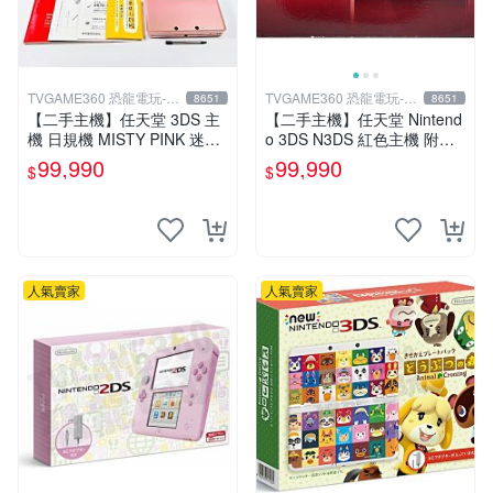
TVGAME360 恐龍電玩-台
TVGAME360 恐龍電玩-台
8651
8651
中店
中店
【二手主機】任天堂 3DS 主
【二手主機】任天堂 Nintend
機 日規機 MISTY PINK 迷霧
o 3DS N3DS 紅色主機 附充
粉 迷濛粉色 粉紅色【台中恐
電器【台中恐龍電玩】
99,990
99,990
$
$
龍電玩】
人氣賣家
人氣賣家