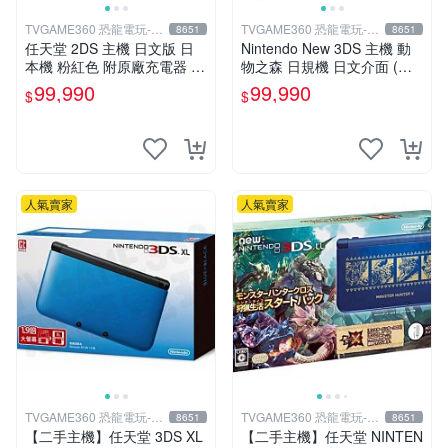
TVGAME360 恐龍電玩-台
TVGAME360 恐龍電玩-台
8651
8651
中店
中店
任天堂 2DS 主機 日文版 日
Nintendo New 3DS 主機 動
本機 粉紅色 附原廠充電器 保
物之森 日規機 日文介面 (附
護貼【台中恐龍電玩】
原廠充電器+保護貼)【台中恐
99,990
99,990
$
$
龍電玩】
人氣賣家
人氣賣家
TVGAME360 恐龍電玩-台
TVGAME360 恐龍電玩-台
8651
8651
中店
中店
【二手主機】任天堂 3DS XL
【二手主機】任天堂 NINTEN