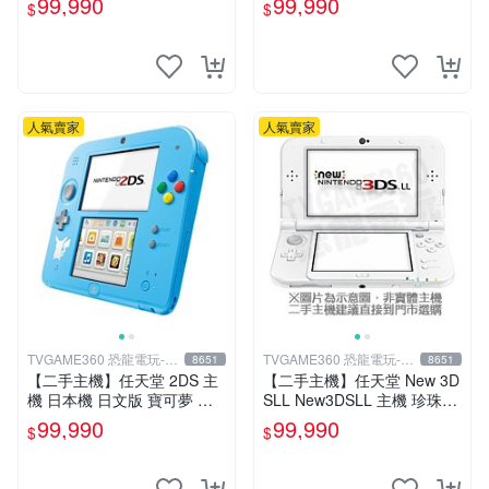
99,990
99,990
$
$
裸裝【台中恐龍電玩】
人氣賣家
人氣賣家
TVGAME360 恐龍電玩-台
TVGAME360 恐龍電玩-台
8651
8651
中店
中店
【二手主機】任天堂 2DS 主
【二手主機】任天堂 New 3D
機 日本機 日文版 寶可夢 皮
SLL New3DSLL 主機 珍珠白
卡丘 限定主機 附贈充電器 裸
色 日規機 日文介面 11.2版本
99,990
99,990
$
$
裝 螢幕嚴重刮傷不影響使用
【台中恐龍電玩】
功能