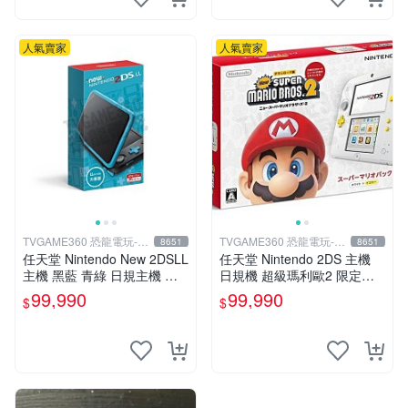
人氣賣家
人氣賣家
TVGAME360 恐龍電玩-台
TVGAME360 恐龍電玩-台
8651
8651
中店
中店
任天堂 Nintendo New 2DSLL
任天堂 Nintendo 2DS 主機
主機 黑藍 青綠 日規主機 輕
日規機 超級瑪利歐2 限定主
薄型 (附充電器跟保護貼)【台
機 含遊戲 (附原廠充電器+保
99,990
99,990
$
$
中恐龍電玩】
護貼)【台中恐龍電玩】