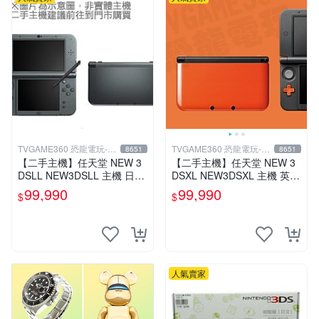
TVGAME360 恐龍電玩-台
TVGAME360 恐龍電玩-台
8651
8651
中店
中店
【二手主機】任天堂 NEW 3
【二手主機】任天堂 NEW 3
DSLL NEW3DSLL 主機 日文
DSXL NEW3DSXL 主機 英文
版 日本機 金屬黑 附贈充電器
版 歐洲機 橘黑色 附贈充電器
99,990
99,990
$
$
裸裝 台中恐龍電玩
裸裝【台中恐龍電玩】
人氣賣家