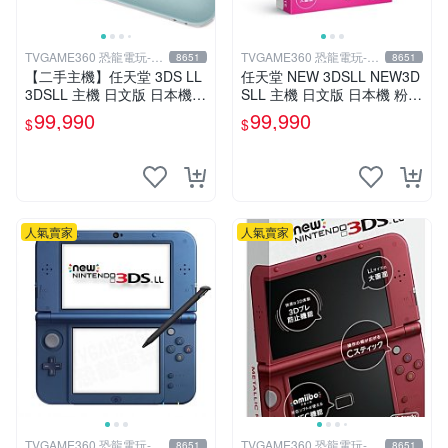
TVGAME360 恐龍電玩-台
TVGAME360 恐龍電玩-台
8651
8651
中店
中店
【二手主機】任天堂 3DS LL
任天堂 NEW 3DSLL NEW3D
3DSLL 主機 日文版 日本機
SLL 主機 日文版 日本機 粉紅
日規機 薄荷白 附充電器 裸裝
白 送充電器 保護貼【台中恐
99,990
99,990
$
$
【台中恐龍電玩】
龍電玩】
人氣賣家
人氣賣家
TVGAME360 恐龍電玩-台
TVGAME360 恐龍電玩-台
8651
8651