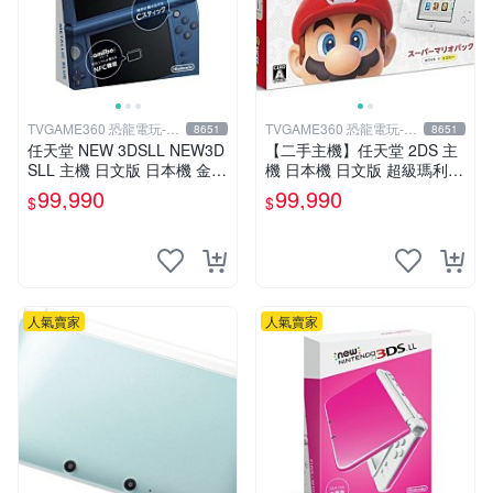
TVGAME360 恐龍電玩-台
TVGAME360 恐龍電玩-台
8651
8651
中店
中店
任天堂 NEW 3DSLL NEW3D
【二手主機】任天堂 2DS 主
SLL 主機 日文版 日本機 金屬
機 日本機 日文版 超級瑪利歐
藍 附充電器 保護貼【台中恐
2 MARIO 限定主機 含遊戲 充
99,990
99,990
$
$
龍電玩】
電器 4G記憶卡 台中
人氣賣家
人氣賣家