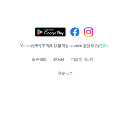
Yahoo台灣電子商務 版權所有 © 2026 服務條款(
更新
)
服務條款
|
隱私權
|
拍賣使用規範
交易安全