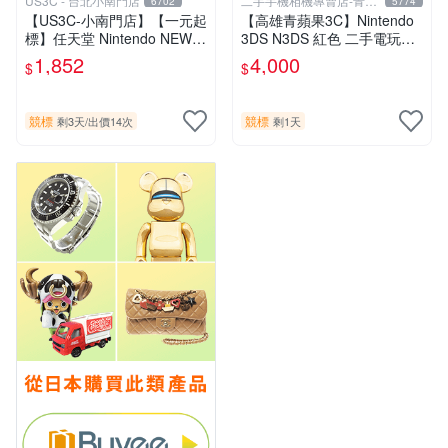
US3C - 台北小南門店
二手手機相機專賣店-青蘋
6702
5774
果3c
【US3C-小南門店】【一元起
【高雄青蘋果3C】Nintendo
標】任天堂 Nintendo NEW 3
3DS N3DS 紅色 二手電玩主
DS LL RED-001 藍 裸眼3D
機#102241
1,852
4,000
$
$
顯示 C搖桿 二手掌上型電玩
競標
競標
剩3天
/
出價14次
剩1天