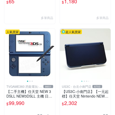
65
1,180
$
$
【板橋魔力】
0包【板橋魔力】
多筆商品
多筆商品
人氣賣家
超人氣賣家
TVGAME360 恐龍電玩-台
US3C - 台北小南門店
8651
6703
中店
【二手主機】任天堂 NEW 3
【US3C-小南門店】【一元起
DSLL NEW3DSLL 主機 日本
標】任天堂 Nintendo NEW 3
機 日文版 金屬藍 附贈充電器
DS LL RED-001 藍 裸眼3D
99,990
2,302
$
$
裸裝【台中恐龍電玩】
顯示 C搖桿 二手掌上型電玩