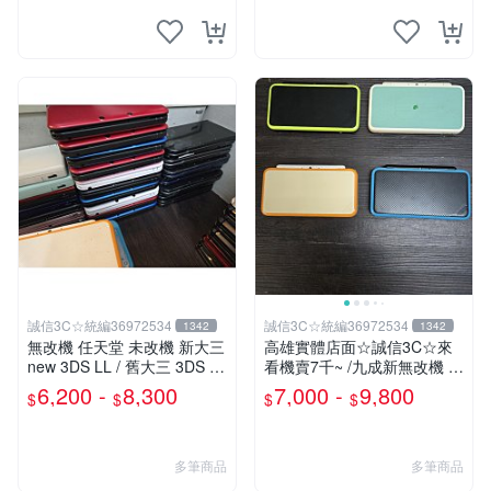
誠信3C☆統編36972534
誠信3C☆統編36972534
1342
1342
無改機 任天堂 未改機 新大三
高雄實體店面☆誠信3C☆來
new 3DS LL / 舊大三 3DS LL
看機賣7千~ /九成新無改機 任
/ 二手功能正常 原廠主機 含
天堂 原廠 new 2DS LL 主機
6,200 -
8,300
7,000 -
9,800
$
$
$
$
充電器
可玩3DS DS 遊戲
多筆商品
多筆商品