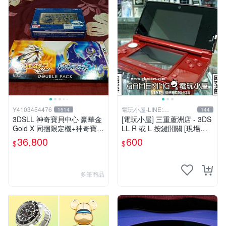
Y4103454476
電玩小屋-LINE:
1514
144
@AHZ5142U
3DSLL 神奇寶貝中心 豪華金
[電玩小屋] 三重蘆洲店 - 3DS
Gold X 同捆限定機+神奇寶貝
LL R 或 L 按鍵開關 [現場維
太陽月亮同捆版
修]
36,800
600
$
$
多筆商品