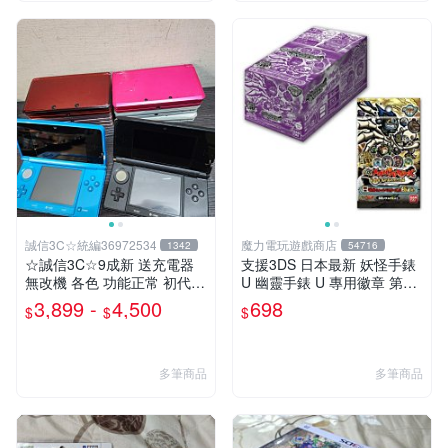
誠信3C☆統編36972534
魔力電玩遊戲商店
1342
54716
☆誠信3C☆9成新 送充電器
支援3DS 日本最新 妖怪手錶
無改機 各色 功能正常 初代
U 幽靈手錶 U 專用徽章 第三
小 3DS 主機 二手 賣3千8~4
幕 鬼島篇 整盒12包 【板橋魔
3,899 -
4,500
698
$
$
$
千8也可用各式物品換
力】
多筆商品
多筆商品