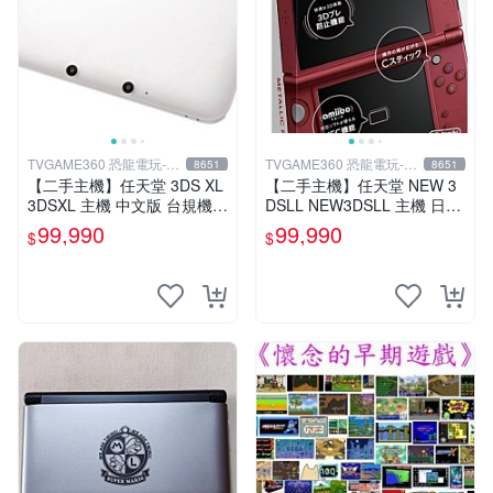
TVGAME360 恐龍電玩-台
TVGAME360 恐龍電玩-台
8651
8651
中店
中店
【二手主機】任天堂 3DS XL
【二手主機】任天堂 NEW 3
3DSXL 主機 中文版 台規機
DSLL NEW3DSLL 主機 日文
白色 附充電器 裸裝【台中恐
版 日本機 金屬紅 附原廠充電
99,990
99,990
$
$
龍電玩】
器【台中恐龍電玩】