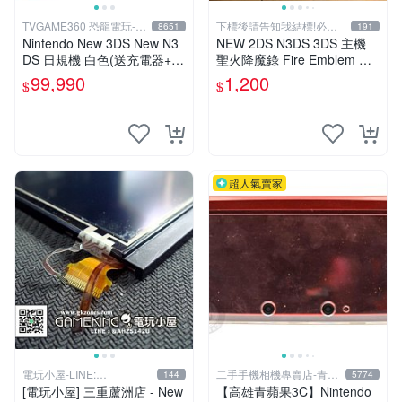
TVGAME360 恐龍電玩-台
下標後請告知我結標!必看
8651
191
中店
關於我
Nintendo New 3DS New N3
NEW 2DS N3DS 3DS 主機
DS 日規機 白色(送充電器+保
聖火降魔錄 Fire Emblem 覺
護貼)【台中恐龍電玩】
醒 音樂CD 原聲精選集 日版
99,990
1,200
$
$
超人氣賣家
電玩小屋-LINE:
二手手機相機專賣店-青蘋
144
5774
@AHZ5142U
果3c
[電玩小屋] 三重蘆洲店 - New
【高雄青蘋果3C】Nintendo