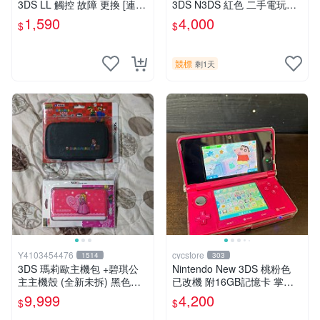
3DS LL 觸控 故障 更換 [連工
3DS N3DS 紅色 二手電玩主
帶料]
機#102241
1,590
4,000
$
$
競標
剩1天
Y4103454476
cycstore
1514
303
3DS 瑪莉歐主機包 +碧琪公
Nintendo New 3DS 桃粉色
主主機殼 (全新未拆) 黑色款
已改機 附16GB記憶卡 掌上
存 缺貨
型遊戲主機 收藏熱門
9,999
4,200
$
$