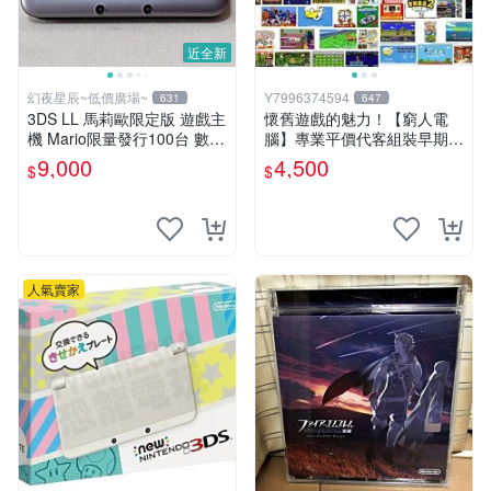
近全新
幻夜星辰~低價廣場~
Y7996374594
631
647
3DS LL 馬莉歐限定版 遊戲主
懷舊遊戲的魅力！【窮人電
機 Mario限量發行100台 數量
腦】專業平價代客組裝早期W
超稀少 美品 BB0290
indows98/95/DOS遊戲機---
9,000
4,500
$
$
專業首選！
人氣賣家