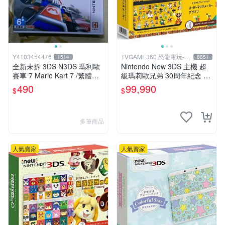
Y4103454476
TVGAME360 恐龍電玩-台
1514
8651
中店
全新未拆 3DS N3DS 瑪利歐
Nintendo New 3DS 主機 超
賽車 7 Mario Kart 7 /繁體中
級瑪莉歐兄弟 30周年紀念 日
文版(台灣機專用)
規機 (附原廠充電器+保護貼)
490
99,990
$
$
【台中恐龍電玩】
多筆商品
人氣賣家
人氣賣家