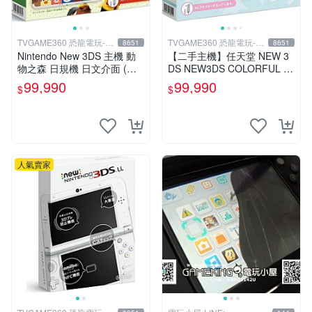
TVGAME360 恐龍電玩-台
TVGAME360 恐龍電玩-台
8651
8651
中店
中店
Nintendo New 3DS 主機 動
【二手主機】任天堂 NEW 3
物之森 日規機 日文介面 (附
DS NEW3DS COLORFUL S
原廠充電器+保護貼)【台中恐
TAR 日規機 七彩星星 限量版
99,990
99,990
$
$
龍電玩】
附原廠充電器
人氣賣家