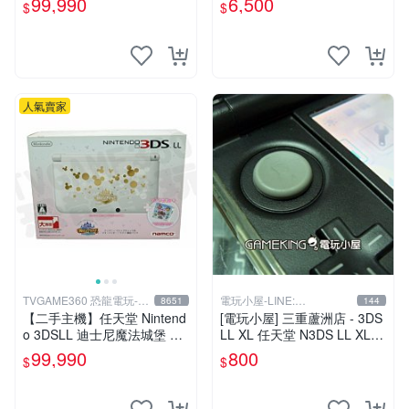
99,990
6,500
$
$
人氣賣家
TVGAME360 恐龍電玩-台
電玩小屋-LINE:
8651
144
中店
@AHZ5142U
【二手主機】任天堂 Nintend
[電玩小屋] 三重蘆洲店 - 3DS
o 3DSLL 迪士尼魔法城堡 限
LL XL 任天堂 N3DS LL XL 3
定主機 附充電器 (不含遊戲)
D 類比 更換 維修
99,990
800
$
$
【台中恐龍電玩】