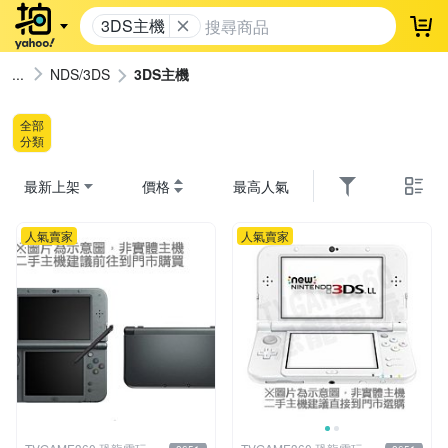
3DS主機
登
NDS/3DS
3DS主機
全部
分類
最新上架
價格
最高人氣
人氣賣家
人氣賣家