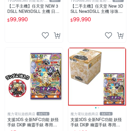
TVGAME360 恐龍電玩-台
TVGAME360 恐龍電玩-台
8651
8651
中店
中店
【二手主機】任天堂 NEW 3
【二手主機】任天堂 New 3D
DSLL NEW3DSLL 主機 日文
SLL New3DSLL 主機 珍珠白
版 日本機 金屬黑 附贈充電器
色 日規機 日文介面 11.2版本
99,990
99,990
$
$
裸裝 台中恐龍電玩
【台中恐龍電玩】
魔力電玩遊戲商店
魔力電玩遊戲商店
54716
54716
支援3DS 全新NFC功能 妖怪
支援3DS 全新NFC功能 妖怪
手錶 DX夢 幽靈手錶 專用徽
手錶 DX夢 幽靈手錶 專用徽
章 夢05 神妖怪 神降臨 單包
章 夢05 神妖怪 神降臨 整盒2