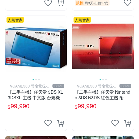
競標
剩3天
/
出價17次
人氣賣家
人氣賣家
TVGAME360 恐龍電玩-台
TVGAME360 恐龍電玩-台
8651
8651
中店
中店
【二手主機】任天堂 3DS XL
【二手主機】任天堂 Nintend
3DSXL 主機 中文版 台規機
o 3DS N3DS 紅色主機 附充
藍色 附充電器 裸裝【台中恐
電器【台中恐龍電玩】
99,990
99,990
$
$
龍電玩】