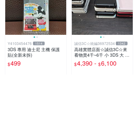
Y4103454476
誠信3C☆統編36972534
1514
1342
3DS 專用 迪士尼 主機 保護
高雄實體店面☆誠信3C☆來
貼(全新未拆)
看物賣4千~6千 小 3DS 大 3
DS LL 主機 二手功能正常 也
499
4,390 -
6,100
$
$
$
可用各式物品換
多筆商品
人氣賣家