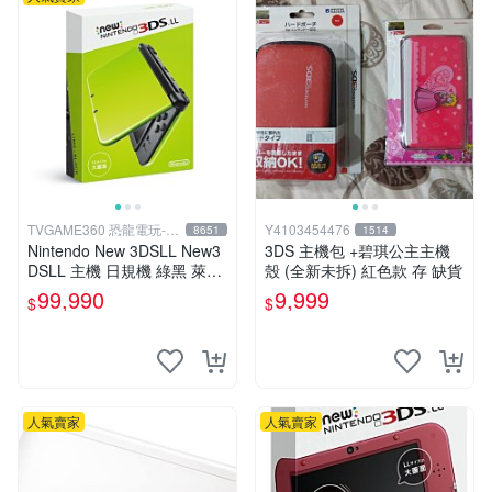
TVGAME360 恐龍電玩-台
Y4103454476
8651
1514
中店
Nintendo New 3DSLL New3
3DS 主機包 +碧琪公主主機
DSLL 主機 日規機 綠黑 萊姆
殼 (全新未拆) 紅色款 存 缺貨
黑 (送充電器+保護貼)【台中
99,990
9,999
$
$
恐龍電玩】
人氣賣家
人氣賣家