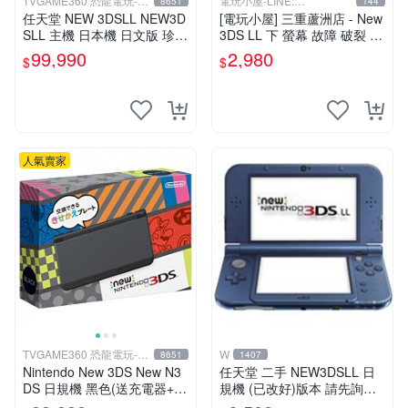
TVGAME360 恐龍電玩-台
電玩小屋-LINE:
8651
144
中店
@AHZ5142U
任天堂 NEW 3DSLL NEW3D
[電玩小屋] 三重蘆洲店 - New
SLL 主機 日本機 日文版 珍珠
3DS LL 下 螢幕 故障 破裂 更
白【台中恐龍電玩】
換 [現場維修]
99,990
2,980
$
$
人氣賣家
TVGAME360 恐龍電玩-台
W
8651
1407
中店
Nintendo New 3DS New N3
任天堂 二手 NEW3DSLL 日
DS 日規機 黑色(送充電器+保
規機 (已改好)版本 請先詢問
護貼) 【台中恐龍電玩】
現貨勿直接下標