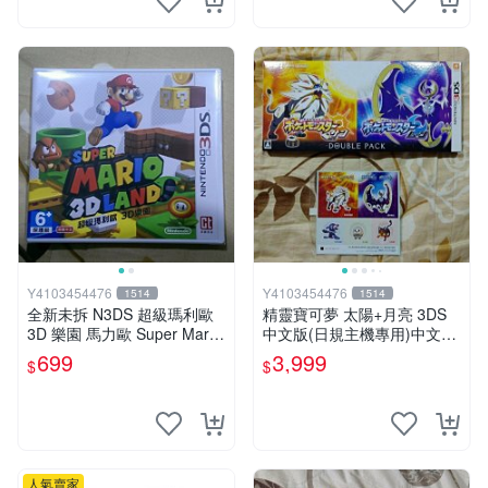
Y4103454476
Y4103454476
1514
1514
全新未拆 N3DS 超級瑪利歐
精靈寶可夢 太陽+月亮 3DS
3D 樂園 馬力歐 Super Mario
中文版(日規主機專用)中文版
3D Land 中文版 台規機專用
全新未拆
699
3,999
$
$
人氣賣家