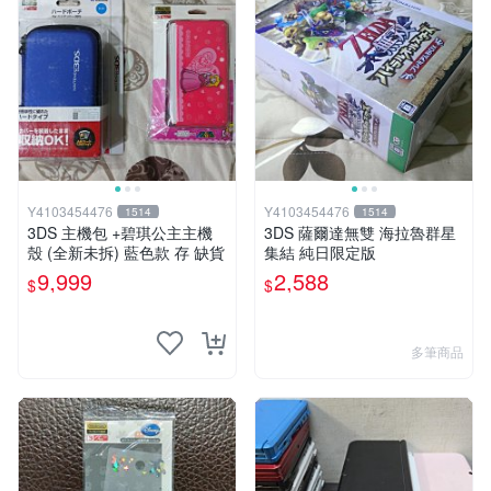
Y4103454476
Y4103454476
1514
1514
3DS 主機包 +碧琪公主主機
3DS 薩爾達無雙 海拉魯群星
殼 (全新未拆) 藍色款 存 缺貨
集結 純日限定版
9,999
2,588
$
$
多筆商品