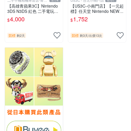
二手手機相機專賣店-青蘋
US3C - 台北小南門店
5774
6701
果3c
【高雄青蘋果3C】Nintendo
【US3C-小南門店】【一元起
3DS N3DS 紅色 二手電玩主
標】任天堂 Nintendo NEW 3
機#102241
DS LL RED-001 藍 裸眼3D
4,000
1,752
$
$
顯示 C搖桿 二手掌上型電玩
競標
競標
剩2天
剩3天
/
出價13次