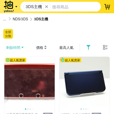
3DS主機
登
NDS/3DS
3DS主機
全部
分類
剩餘時間
價格
最高人氣
超人氣賣家
超人氣賣家