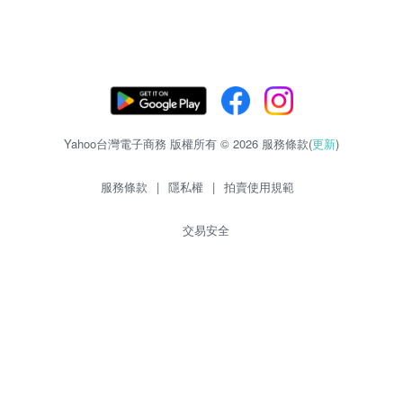
Yahoo台灣電子商務 版權所有 © 2026 服務條款(
更新
)
服務條款
|
隱私權
|
拍賣使用規範
交易安全