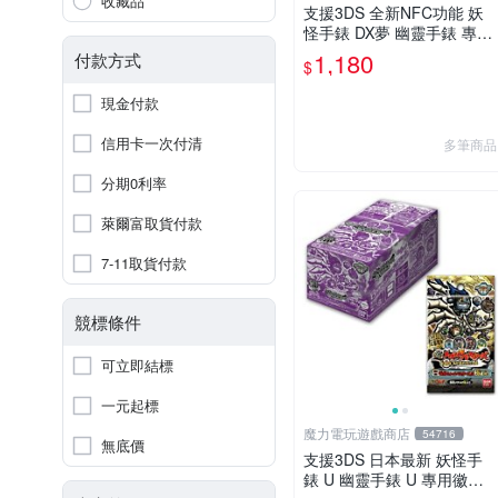
收藏品
支援3DS 全新NFC功能 妖
怪手錶 DX夢 幽靈手錶 專用
徽章 夢05 神妖怪 神降臨 整
1,180
付款方式
$
盒20包【板橋魔力】
現金付款
信用卡一次付清
多筆商品
分期0利率
萊爾富取貨付款
7-11取貨付款
競標條件
可立即結標
一元起標
魔力電玩遊戲商店
54716
無底價
支援3DS 日本最新 妖怪手
錶 U 幽靈手錶 U 專用徽章