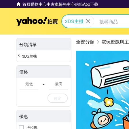
首頁
購物中心
中古車
帳務中心
信箱
App下載
Yahoo拍賣
3DS主機
電玩遊戲與主
分類清單
3DS主機
價格
-
確定
優惠
折扣碼