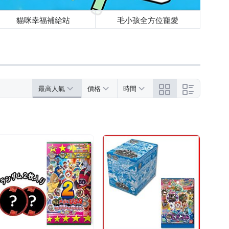
貓咪幸福補給站
毛小孩全方位寵愛
最高人氣
價格
時間