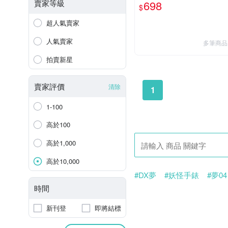
第三幕 鬼島篇 整盒12包
賣家等級
698
$
【板橋魔力】
超人氣賣家
人氣賣家
多筆商品
拍賣新星
賣家評價
清除
1
1-100
高於100
高於1,000
高於10,000
#DX夢
#妖怪手錶
#夢04
時間
新刊登
即將結標