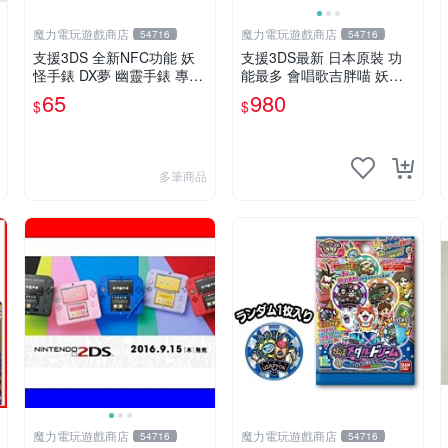
魔力電玩遊戲商店
魔力電玩遊戲商店
54716
54716
支援3DS 全新NFC功能 妖
支援3DS最新 日本原裝 功
怪手錶 DX夢 幽靈手錶 專用
能最多 會唱歌吉胖喵 妖怪
徽章 夢05 神妖怪 神降臨 單
手錶 玩偶 五種發聲 可插徽
65
980
$
$
包【板橋魔力】
章 對應全系列硬幣【板橋魔
力】
多筆商品
魔力電玩遊戲商店
魔力電玩遊戲商店
54716
54716