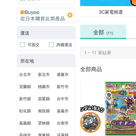
3C家電精選
全部
運送
(11)
可面交
跨國運送
1 ~ 11 筆結果
所在地
全部商品
台北市
新北市
基隆市
宜蘭縣
桃園市
新竹市
新竹縣
苗栗縣
台中市
彰化縣
南投縣
嘉義市
嘉義縣
雲林縣
台南市
高雄市
屏東縣
花蓮縣