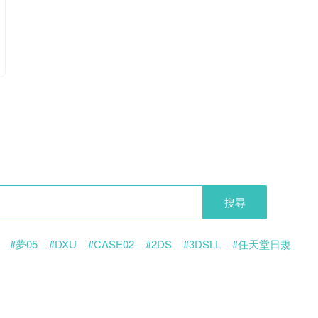
搜尋
#夢05
#DXU
#CASE02
#2DS
#3DSLL
#任天堂日規