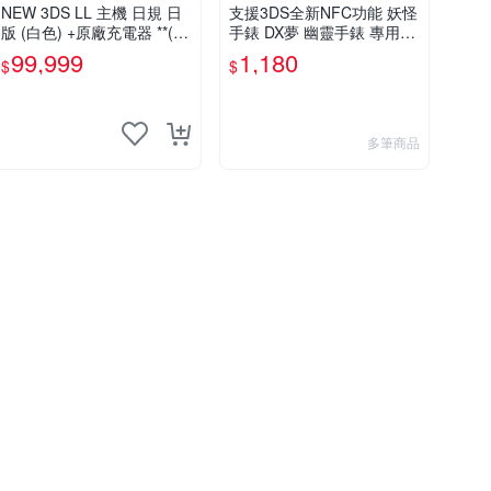
NEW 3DS LL 主機 日規 日
支援3DS全新NFC功能 妖怪
版 (白色) +原廠充電器 **(二
手錶 DX夢 幽靈手錶 專用徽
手主機-約8~9成新)【台中大
章 夢04 妖氣解放 魔法能量
99,999
1,180
$
$
眾電玩】
釋放 整盒20包【板橋魔力】
多筆商品