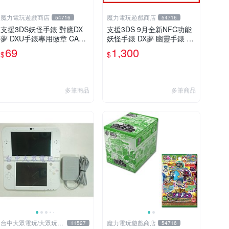
魔力電玩遊戲商店
魔力電玩遊戲商店
54716
54716
支援3DS妖怪手錶 對應DX
支援3DS 9月全新NFC功能
夢 DXU手錶專用徽章 CASE
妖怪手錶 DX夢 幽靈手錶 專
02 美國妖怪徽章 我們美利
用徽章 夢02 地獄 抓住夢想
69
1,300
$
$
堅肌肉強壯男子 單包【板橋
的機會整盒20包【板橋魔
魔力】
力】
多筆商品
多筆商品
台中大眾電玩/大眾玩具
魔力電玩遊戲商店
11527
54716
店