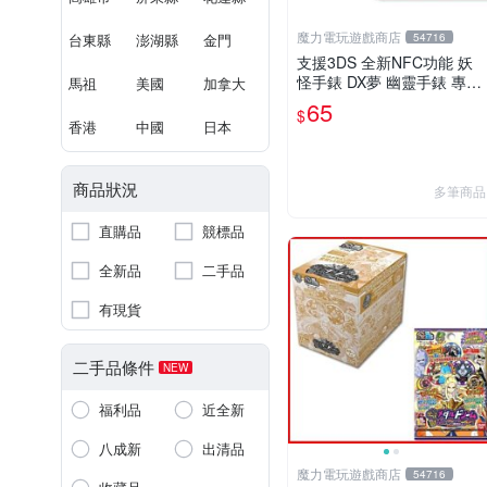
魔力電玩遊戲商店
台東縣
澎湖縣
金門
54716
支援3DS 全新NFC功能 妖
怪手錶 DX夢 幽靈手錶 專用
馬祖
美國
加拿大
徽章 夢04 妖氣解放 魔法能
65
$
量釋放 單包【板橋魔力】
香港
中國
日本
商品狀況
多筆商品
直購品
競標品
全新品
二手品
有現貨
二手品條件
NEW
福利品
近全新
八成新
出清品
魔力電玩遊戲商店
54716