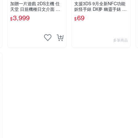
加贈一片遊戲 2DS主機 任
支援3DS 9月全新NFC功能
天堂 日規機種日文介面 非 3
妖怪手錶 DX夢 幽靈手錶 專
DS 3DSLL 【板橋魔力】
用徽章 夢02 地獄 抓住夢想
3,999
69
$
$
的機會 單包【板橋魔力】
多筆商品