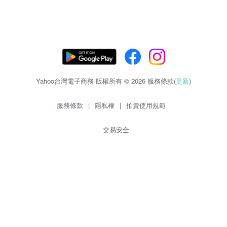
Yahoo台灣電子商務 版權所有 © 2026 服務條款(
更新
)
服務條款
|
隱私權
|
拍賣使用規範
交易安全