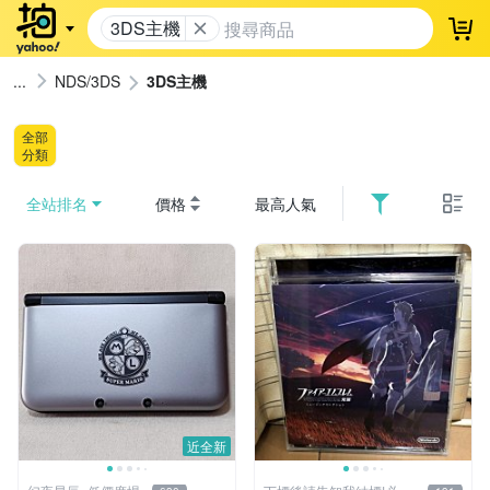
3DS主機
登
NDS/3DS
3DS主機
全部
分類
全站排名
價格
最高人氣
近全新