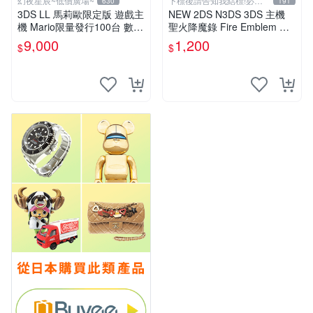
幻夜星辰~低價廣場~
下標後請告知我結標!必看
630
191
關於我
3DS LL 馬莉歐限定版 遊戲主
NEW 2DS N3DS 3DS 主機
機 Mario限量發行100台 數量
聖火降魔錄 Fire Emblem 覺
超稀少 美品 BB0290
醒 音樂CD 原聲精選集 日版
9,000
1,200
$
$