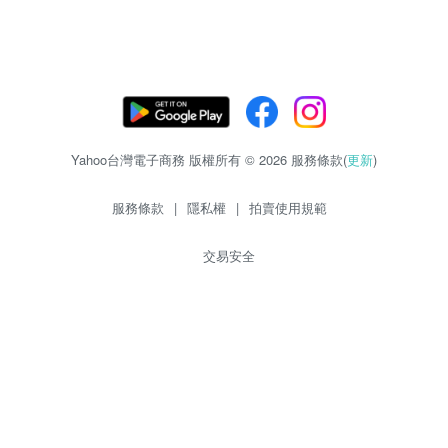
Yahoo台灣電子商務 版權所有 © 2026 服務條款(
更新
)
服務條款
|
隱私權
|
拍賣使用規範
交易安全