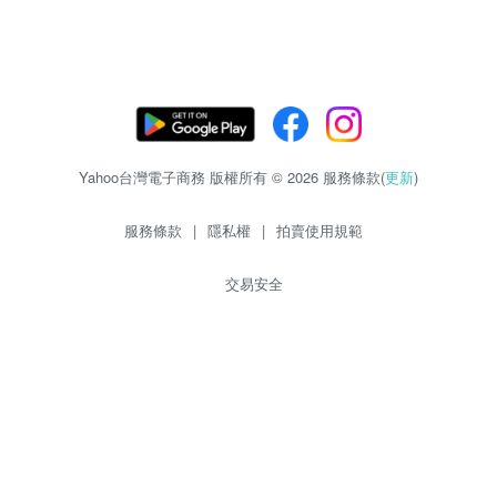
Yahoo台灣電子商務 版權所有 © 2026 服務條款(
更新
)
服務條款
|
隱私權
|
拍賣使用規範
交易安全