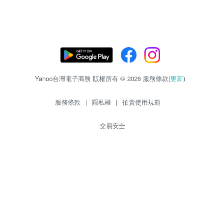
Yahoo台灣電子商務 版權所有 © 2026 服務條款(
更新
)
服務條款
|
隱私權
|
拍賣使用規範
交易安全