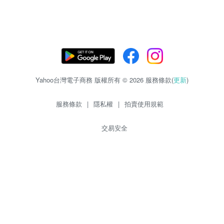
Yahoo台灣電子商務 版權所有 © 2026 服務條款(
更新
)
服務條款
|
隱私權
|
拍賣使用規範
交易安全