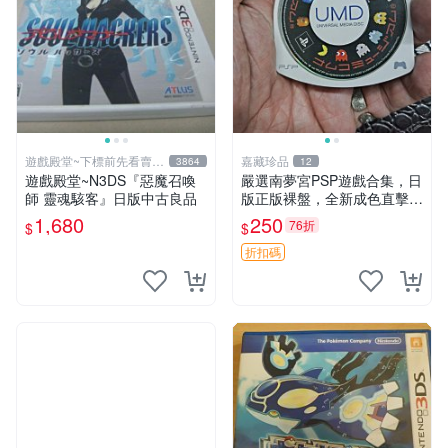
遊戲殿堂~下標前先看賣場
嘉藏珍品
3864
12
關於我
遊戲殿堂~N3DS『惡魔召喚
嚴選南夢宮PSP遊戲合集，日
師 靈魂駭客』日版中古良品
版正版裸盤，全新成色直擊入
手 PSV 游戲 合輯 南夢宮
1,680
250
76折
$
$
折扣碼