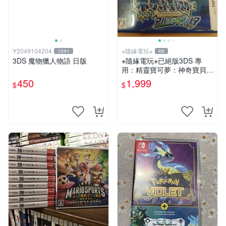
Y2049104204
※隨緣電玩※
1041
69
3DS 魔物獵人物語 日版
※隨緣電玩※已絕版3DS 專
用：精靈寶可夢：神奇寶貝：
始源藍寶石：卡帶《一盒裝》
450
1,999
$
$
遊戲片㊣正版㊣如附件