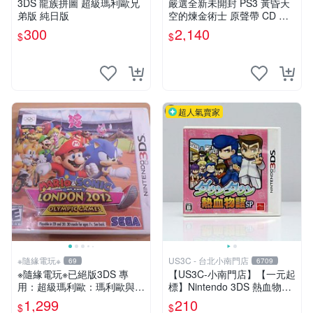
3DS 龍族拼圖 超級瑪利歐兄
嚴選全新未開封 PS3 黃昏天
弟版 純日版
空的煉金術士 原聲帶 CD 鈴
木光司 錦織アトリエ 黃昏天
300
2,140
$
$
空 煉金術士 原聲帶
超人氣賣家
※隨緣電玩※
US3C - 台北小南門店
69
6709
※隨緣電玩※已絕版3DS 專
【US3C-小南門店】【一元起
用：超級瑪利歐：瑪利歐與索
標】Nintendo 3DS 熱血物語
尼克2012：卡帶《一盒裝》
SP 日文版 正版遊戲片 二手
1,299
210
$
$
遊戲片㊣正版㊣如附件
遊戲片