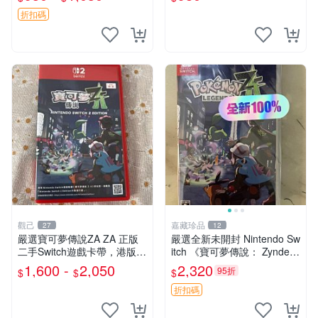
日版
折扣碼
觀己
嘉藏珍品
27
12
嚴選寶可夢傳說ZA ZA 正版
嚴選全新未開封 Nintendo Sw
二手Switch遊戲卡帶，港版日
itch 《寶可夢傳說： Zynde
版隨機發！實機測試正常，適
a》日版原裝卡帶，中文支
1,600 -
2,050
2,320
95折
$
$
$
合收藏。 寶可夢傳說ZA ZA
援。支持動作冒險遊戲，
港版 Switch 歐美版
折扣碼