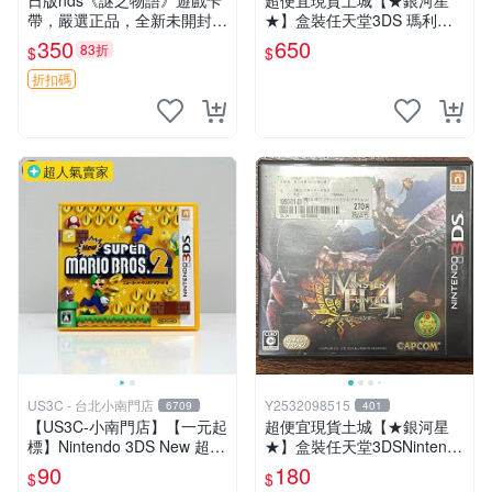
日版nds《謎之物語》遊戲卡
超便宜現貨土城【★銀河星
帶，嚴選正品，全新未開封
★】盒裝任天堂3DS 瑪利歐
謎之物語 nds 卡帶 游戲
＆路易吉RPG紙片瑪利歐MI
350
650
83折
$
$
X.日文版日機專用3DS~
折扣碼
超人氣賣家
US3C - 台北小南門店
Y2532098515
6709
401
【US3C-小南門店】【一元起
超便宜現貨土城【★銀河星
標】Nintendo 3DS New 超級
★】盒裝任天堂3DSNintendo
瑪利歐兄弟 2 日文版 正版遊
3DS N3DS 魔物獵人4 MONS
90
180
$
$
戲片 二手遊戲片
TER HUNTER 4 日文版～ 日