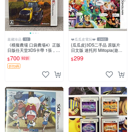
嘉藏珍品
❤️瓜瓜皮電玩❤️
12
2402
《模擬農場 口袋農場4》正版
{瓜瓜皮}3DS二手品 原版片
日版任天堂3DS卡帶 1張，同
日文版 迷托邦 Miitopia(遊戲
時購第二張起可減張， 成色
都能回收)
700
299
92折
$
$
如圖，原相機拍攝，一卡一
拍，因相機，光線環境等因
折扣碼
素，成色可能與實物