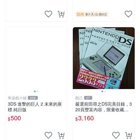
競標
剩1天
/
出價4次
隼遊戲小舖
觀己
438
27
3DS 進擊的巨人 2 未來的座
嚴選前田尋之DS完美目錄，3
標 純日版
20頁豐富內容，限量收藏佳
品 時代典藏 書籍收藏 時代典
500
3,160
$
$
藏 書籍收藏 目錄收藏