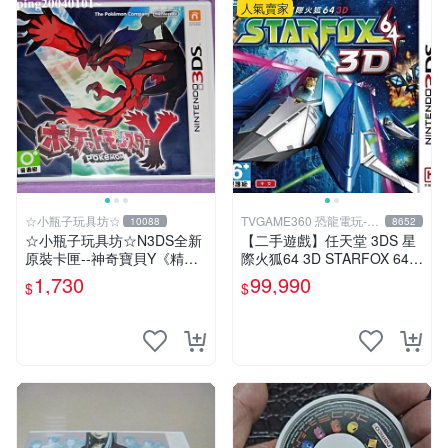
人氣賣家
☆小瓶子玩具坊☆
TVGAME360 恐龍電玩-台
10088
8652
中店
☆小瓶子玩具坊☆N3DS全新
【二手遊戲】任天堂 3DS 星
原裝卡匣--神奇寶貝Y《精靈
際火狐64 3D STARFOX 64
寶可夢 Y》(日版) (日規機專
中文版 台版 台灣機專用【台
1,730
99,990
$
$
用)
中恐龍電玩】