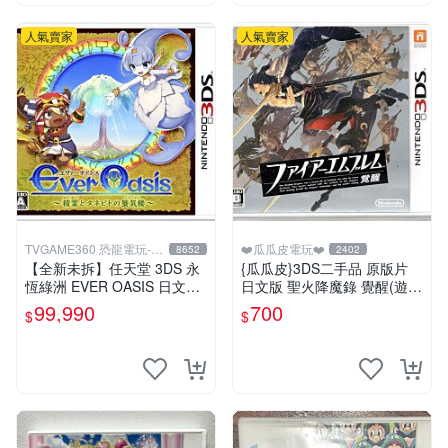
人氣賣家
人氣賣家
TVGAME360 恐龍電玩-台
❤️瓜瓜皮電玩❤️
8652
2402
中店
【全新未拆】任天堂 3DS 永
{瓜瓜皮}3DS二手品 原版片
恆綠洲 EVER OASIS 日文版
日文版 聖火降魔錄 覺醒(遊戲
日版 日本機專用【台中恐龍
都能回收)
99,990
700
$
$
電玩】