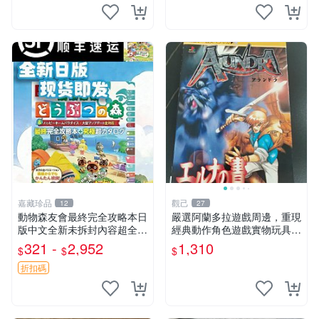
嘉藏珍品
觀己
12
27
動物森友會最終完全攻略本日
嚴選阿蘭多拉遊戲周邊，重現
版中文全新未拆封內容超全適
經典動作角色遊戲實物玩具，
合收藏或送禮機器人機型通用
成色優良，即刻收藏 小霸王
321 -
2,952
1,310
$
$
$
支持簡體中文日版港版 最終
PS1 遊戲週邊 劇情收藏 任天
完全攻略本 機器人 港版
堂 紅白機懷舊游戲 #PS1 #小
折扣碼
霸王