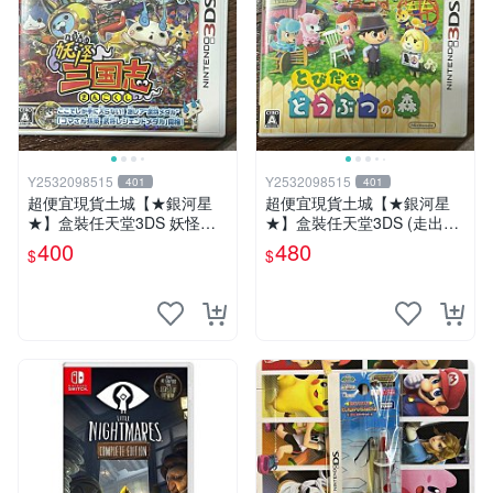
Y2532098515
Y2532098515
401
401
超便宜現貨土城【★銀河星
超便宜現貨土城【★銀河星
★】盒裝任天堂3DS 妖怪三
★】盒裝任天堂3DS (走出戶
國志 妖怪手錶 妖怪手表.日文
外動物森友會)動物之森.森友
400
480
$
$
版日機專用3DS~
會.日文版日機專用3DS~