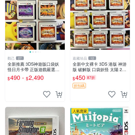
觀己
嘉藏珍品
27
12
全新推薦 3DS神遊版口袋妖
全新中文裸卡 3DS 港版 神游
怪日月卡帶 正版遊戲嚴選適
版 破解版 口袋妖怪 太陽 29
合收藏 3DS主機 日月版本 解
一張 全新未使用正版卡帶 只
490 -
2,490
450
87折
$
$
$
鎖功能 臺灣港版
能 香港版 臺灣版 神游版 破
解版 3DS 2DS 主機運
折扣碼
人氣賣家