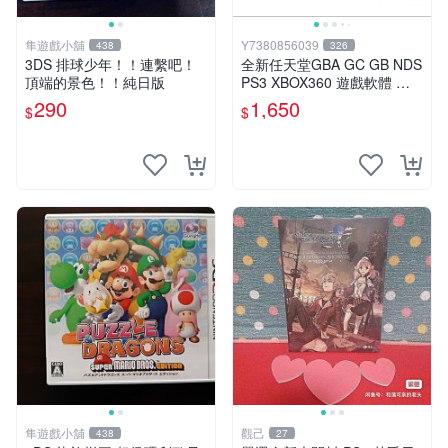
隼遊戲小舖
Y7380856039
438
326
3DS 排球少年！！連繫吧！
￼全新任天堂GBA GC GB NDS
頂端的景色！！純日版
PS3 XBOX360 遊戲軟體 福
音戰士模型 歡迎詢問
290
1,650
$
$
隼遊戲小舖
觀己
438
27