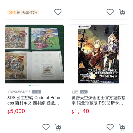
文版日機專用3DS~
競標
剩1天
/
出價5次
Y8256584896
觀己
925
27
3DS 公主密碼 Code of Princ
黃昏天空煉金術士官方遊戲指
ess 西村キヌ 西村絹 遊戲全
南 限量珍藏版 PS3艾斯卡羅
新品+二手品 + 畫冊 + 音樂C
西工作室 黃昏天空 攻略 書籍
5,000
1,140
$
$
D + 海報 + 文件夾 可議價 免
運費