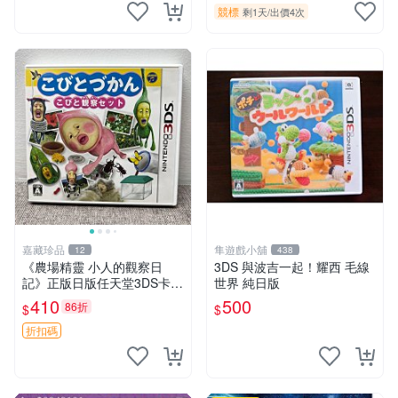
競標
剩1天
/
出價4次
嘉藏珍品
隼遊戲小舖
12
438
《農場精靈 小人的觀察日
3DS 與波吉一起！耀西 毛線
記》正版日版任天堂3DS卡帶
世界 純日版
1張，同時購第二張起可減
410
500
86折
$
$
張， 成色如圖，原相機拍
攝，一卡一拍，因相機，光線
折扣碼
環境等因素，成色可能與