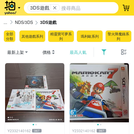
3DS遊戲
登
NDS/3DS
3DS遊戲
全部
精靈寶可夢系
聖火降魔錄系
其他遊戲系列
瑪利歐系列
分類
列
列
最新上架
價格
最高人氣
Y2332140162
Y2332140162
367
367