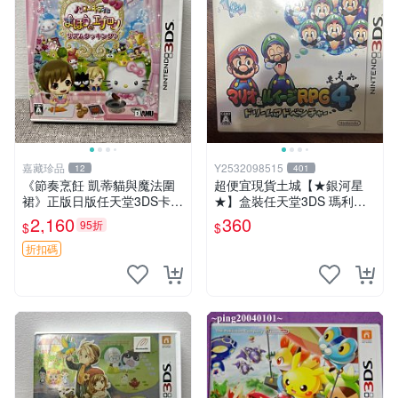
嘉藏珍品
Y2532098515
12
401
《節奏烹飪 凱蒂貓與魔法圍
超便宜現貨土城【★銀河星
裙》正版日版任天堂3DS卡帶
★】盒裝任天堂3DS 瑪利歐
1張，同時購第二張起可減
與路易吉RPG 4 夢境冒險 .日
2,160
360
95折
$
$
張， 成色如圖，原相機拍
文版日機專用3DS~
攝，一卡一拍，因相機，光線
折扣碼
環境等因素，成色可能