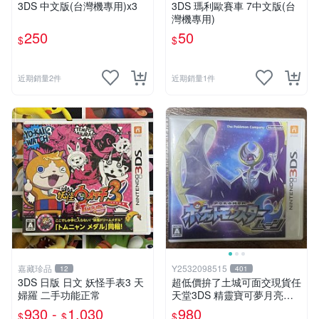
3DS 中文版(台灣機專用)x3
3DS 瑪利歐賽車 7中文版(台
灣機專用)
250
50
$
$
近期銷量2件
近期銷量1件
嘉藏珍品
Y2532098515
12
401
3DS 日版 日文 妖怪手表3 天
超低價拚了土城可面交現貨任
婦羅 二手功能正常
天堂3DS 精靈寶可夢月亮盒
裝月亮 日文版日機專用3DS~
930 -
1,030
980
$
$
$