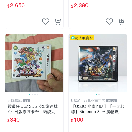
行全新未拆封 聖人罪人 第二
新品 附雙特典
2,650
2,390
$
$
章 PS4 鉛盒 中文 新GameSt
ate
超人氣賣家
古玩基地
US3C - 台北小南門店
33
6709
嚴選任天堂 3DS《智龍迷城
【US3C-小南門店】【一元起
Z》日版原裝卡帶，箱説完
標】Nintendo 3DS 魔物獵人
備，讀取無誤適合收藏 智龍
XX 日文版 正版遊戲片 二手
340
100
$
$
迷城 Z 3DS 日版 正版 卡帶
遊戲片