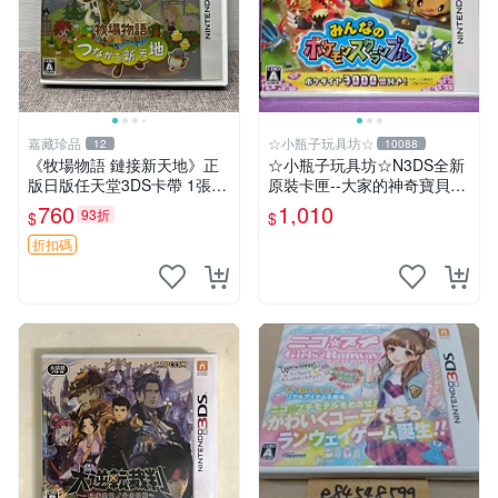
嘉藏珍品
☆小瓶子玩具坊☆
12
10088
《牧場物語 鏈接新天地》正
☆小瓶子玩具坊☆N3DS全新
版日版任天堂3DS卡帶 1張，
原裝卡匣--大家的神奇寶貝亂
同時購第二張起可減張， 成
戰 (日版)
760
1,010
93折
$
$
色如圖，原相機拍攝，一卡一
拍，因相機，光線環境等因
折扣碼
素，成色可能與實物