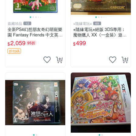
嘉藏珍品
※隨緣電玩※
12
69
全新PS4幻想朋友奇幻萌寵樂
※隨緣電玩※絕版 3DS專用︰
園 Fantasy Friends 中文英文
魔物獵人 XX《一盒裝》遊戲
日文俄文 【支持PS5】 【歐
片㊣正版㊣如圖示
2,059
499
95折
$
$
版支持簡繁中文，英文，法
文，德文，日文，韓文，俄
折扣碼