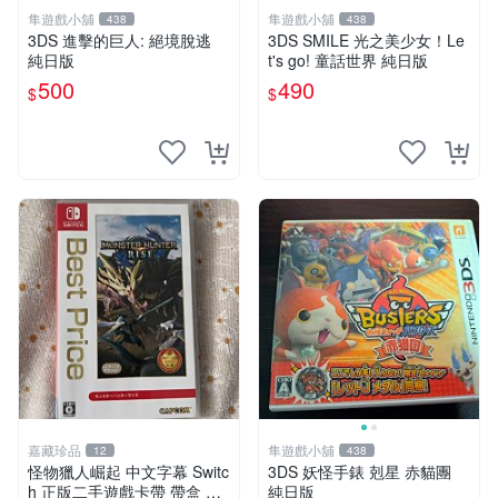
隼遊戲小舖
隼遊戲小舖
438
438
3DS 進擊的巨人: 絕境脫逃
3DS SMILE 光之美少女！Le
純日版
t's go! 童話世界 純日版
500
490
$
$
嘉藏珍品
隼遊戲小舖
12
438
怪物獵人崛起 中文字幕 Switc
3DS 妖怪手錶 剋星 赤貓團
h 正版二手遊戲卡帶 帶盒 港
純日版