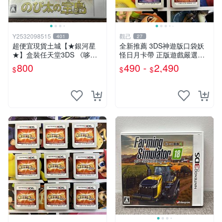
Y2532098515
觀己
401
27
超便宜現貨土城【★銀河星
全新推薦 3DS神遊版口袋妖
★】盒裝任天堂3DS 《哆啦A
怪日月卡帶 正版遊戲嚴選適
夢：大雄的寶島》（Doraem
合收藏 3DS主機 日月版本 解
800
490 -
2,490
$
$
$
on: Nobita's Treasure Islan
鎖功能 臺灣港版
日文版日機專用3DS~