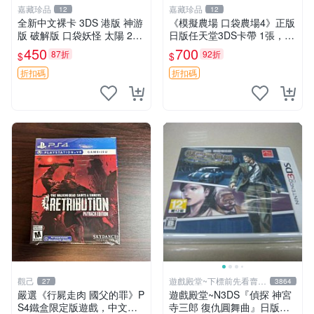
嘉藏珍品
嘉藏珍品
12
12
全新中文裸卡 3DS 港版 神游
《模擬農場 口袋農場4》正版
版 破解版 口袋妖怪 太陽 29
日版任天堂3DS卡帶 1張，同
一張 全新未使用正版卡帶 只
時購第二張起可減張， 成色
450
700
87折
92折
$
$
能 香港版 臺灣版 神游版 破
如圖，原相機拍攝，一卡一
解版 3DS 2DS 主機運
拍，因相機，光線環境等因
折扣碼
折扣碼
素，成色可能與實物
觀己
遊戲殿堂~下標前先看賣場
27
3864
關於我
嚴選《行屍走肉 國父的罪》P
遊戲殿堂~N3DS『偵探 神宮
S4鐵盒限定版遊戲，中文發
寺三郎 復仇圓舞曲』日版全