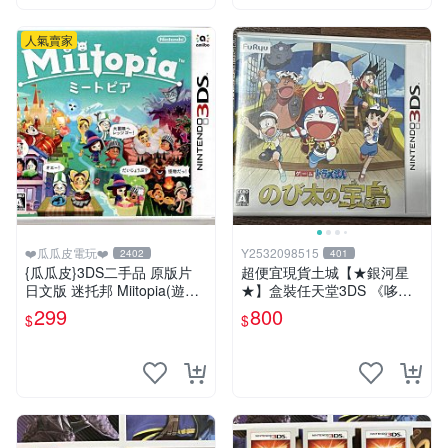
人氣賣家
❤️瓜瓜皮電玩❤️
Y2532098515
2402
401
{瓜瓜皮}3DS二手品 原版片
超便宜現貨土城【★銀河星
日文版 迷托邦 Miitopia(遊戲
★】盒裝任天堂3DS 《哆啦A
都能回收)
夢：大雄的寶島》（Doraem
299
800
$
$
on: Nobita's Treasure Islan
日文版日機專用3DS~