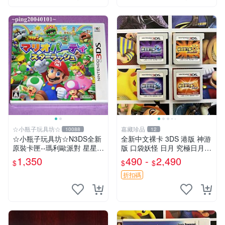
☆小瓶子玩具坊☆
嘉藏珍品
10088
12
☆小瓶子玩具坊☆N3DS全新
全新中文裸卡 3DS 港版 神游
原裝卡匣--瑪利歐派對 星星衝
版 口袋妖怪 日月 究極日月點
刺 (日版)
購買有選項 正版卡帶 只能 香
1,350
490 -
2,490
$
$
$
港版 臺灣版 神游版 破解版 3
DS 2DS 主機運行 看
折扣碼