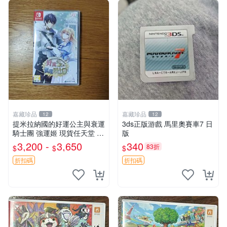
嘉藏珍品
嘉藏珍品
12
12
提米拉納國的好運公主與衰運
3ds正版游戲 馬里奧賽車7 日
騎士團 強運姬 現貨任天堂 S
版
witch ns 游戲卡帶 成色外觀
3,200 -
3,650
340
83折
$
$
$
無損 版本外版中文 功能正常
讀卡 物流申通非偏遠，飛機
折扣碼
折扣碼
盒氣