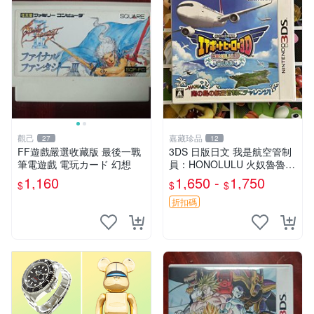
觀己
嘉藏珍品
27
12
FF遊戲嚴選收藏版 最後一戰
3DS 日版日文 我是航空管制
筆電遊戲 電玩カード 幻想
員：HONOLULU 火奴魯魯
二手功能正常
1,160
1,650 -
1,750
$
$
$
折扣碼