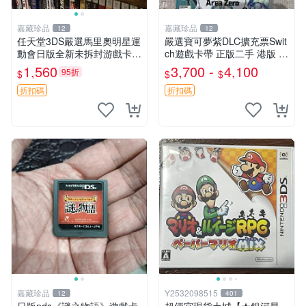
嘉藏珍品
嘉藏珍品
12
12
任天堂3DS嚴選馬里奧明星運
嚴選寶可夢紫DLC擴充票Swit
動會日版全新未拆封游戲卡帶
ch遊戲卡帶 正版二手 港版 日
膜完好 馬里歐明星運動會 3D
版 遊戲機玩 完美狀態 1代支
1,560
3,700 -
4,100
95折
$
$
$
S 日本版 新卡帶 游戲機適配
撐多人對戰 港行 游玩無限樂
趣 寶可夢 游戲 卡帶
折扣碼
折扣碼
嘉藏珍品
Y2532098515
12
401