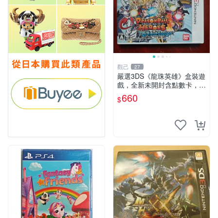
觀己
27
嚴選3DS《龍珠英雄》盒裝遊
戲，全新未開封含點數卡，3
D畫面超凡Experience遊戲樂
660
$
趣 玩家 競技 國產電玩