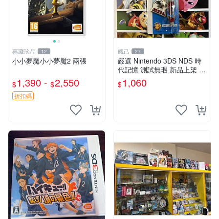
嘉藏珍品
觀己
12
27
小小夢魘小小夢魘2 兩張
嚴選 Nintendo 3DS NDS 時
代記憶 測試無瑕 新品上架 口
袋妖怪 電腦 現代電器
1,390 -
2,550
1,060
$
$
$
折扣碼