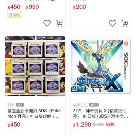
版 日版 美版 隨機發 Switch
450 -
950
200
$
$
$
武器 攻略本 Switch 主機 創
意道具
折扣碼
觀己
貓咪公主
27
869
嚴選全新未開封 3DS《Poké
3DS 神奇寶貝 X (精靈寶可
mon 月亮》神遊版破解卡帶
夢) 純日版 (3DS台灣中文機
臺港通用 主機運行無誤 全新
不能玩) 二手品
450
1,290
$1,900
68折
$
$
中文卡帶 29元 3ds 卡帶 神游
版