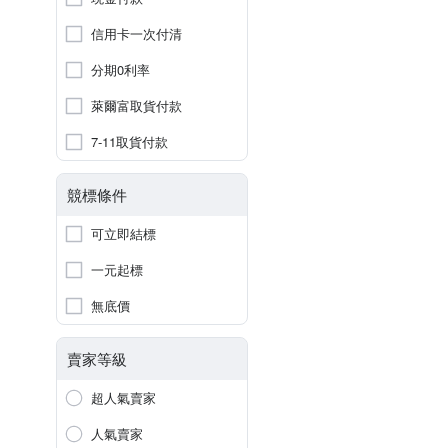
信用卡一次付清
分期0利率
萊爾富取貨付款
7-11取貨付款
競標條件
可立即結標
一元起標
無底價
賣家等級
超人氣賣家
人氣賣家