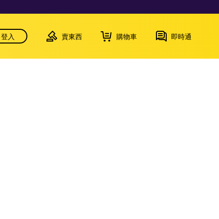
登入
賣東西
購物車
即時通