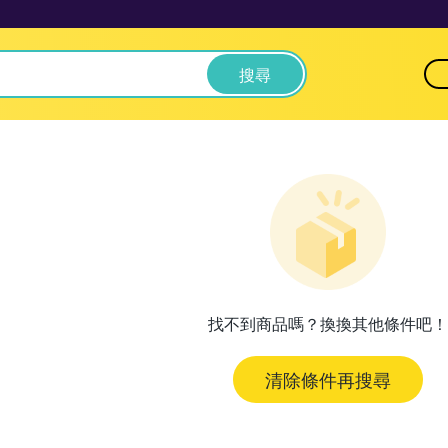
搜尋
找不到商品嗎？換換其他條件吧！
清除條件再搜尋