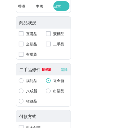
香港
中國
日本
商品狀況
直購品
競標品
全新品
二手品
有現貨
二手品條件
清除
NEW
福利品
近全新
八成新
出清品
收藏品
付款方式
現金付款