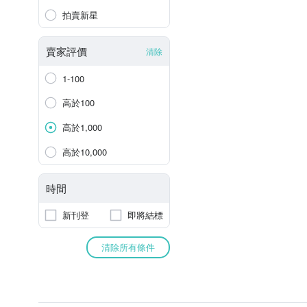
拍賣新星
賣家評價
清除
1-100
高於100
高於1,000
高於10,000
時間
新刊登
即將結標
清除所有條件