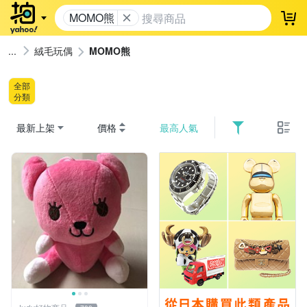
MOMO熊
登
絨毛玩偶
MOMO熊
全部
分類
最新上架
價格
最高人氣