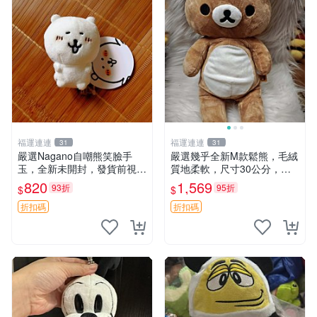
福運連連
福運連連
31
31
嚴選Nagano自嘲熊笑臉手
嚴選幾乎全新M款鬆熊，毛絨
玉，全新未開封，發貨前視頻
質地柔軟，尺寸30公分，做
確認，海南 廣西 貴州 嚴選N
工精緻可愛，適合收藏或贈送
820
1,569
93折
95折
$
$
agano自嘲熊笑臉手玉，全新
親友。中古使用痕跡，手感依
未開封，發貨前視頻確認，四
然優良。 鬆熊 嬰熊 毛玩偶
折扣碼
折扣碼
川 重慶 內