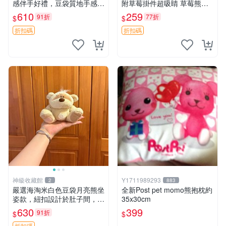
感伴手好禮，豆袋質地手感
附草莓掛件超吸睛 草莓熊手
佳，抱枕小熊 recom 推薦 白
提包 草莓掛件 可愛portunes
610
259
91折
77折
$
$
色豆袋 玩具
e
折扣碼
折扣碼
神級收藏館
Y1711989293
2
883
嚴選海淘米白色豆袋月亮熊坐
全新Post pet momo熊抱枕約
姿款，紐扣設計於肚子間，觸
35x30cm
感柔軟，實用推薦。主頁60
630
399
91折
$
$
包 月亮熊 豆袋 細節
折扣碼