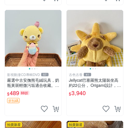
鼠、
影視動漫CD專輯DVD
古色古香
57
41
嚴選中古安撫熊毛絨玩具，奶
Jellycat巴塞羅熊太陽裝坐高
瓶黃斑輕微污垢適合收藏。默
約22公分， Origami設計，來
認兩日發貨，全國快遞隨機派
自越南。嚴選 Recommendat
489
3,940
88折
$
$
送。 成色如圖可放心購買，
ion！巴塞羅、 Origami熊、J
輕微瑕疵和臟污不影響使用。
elly
折扣碼
安撫熊 中古玩偶 毛
拍賣新星
拍賣新星