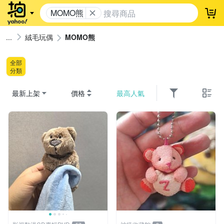
MOMO熊
登
絨毛玩偶
MOMO熊
全部
分類
最新上架
價格
最高人氣