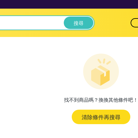
搜尋
找不到商品嗎？換換其他條件吧！
清除條件再搜尋