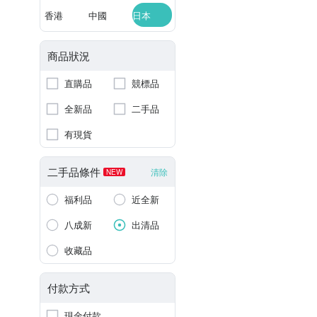
香港
中國
日本
商品狀況
直購品
競標品
全新品
二手品
有現貨
二手品條件
清除
NEW
福利品
近全新
八成新
出清品
收藏品
付款方式
現金付款