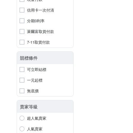
信用卡一次付清
分期0利率
萊爾富取貨付款
7-11取貨付款
競標條件
可立即結標
一元起標
無底價
賣家等級
超人氣賣家
人氣賣家