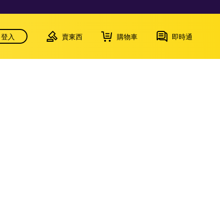
登入
賣東西
購物車
即時通