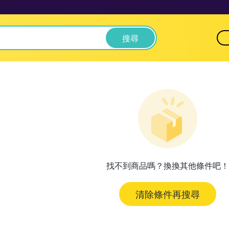
搜尋
找不到商品嗎？換換其他條件吧！
清除條件再搜尋