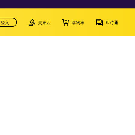
登入
賣東西
購物車
即時通