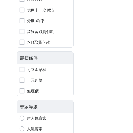
信用卡一次付清
分期0利率
萊爾富取貨付款
7-11取貨付款
競標條件
可立即結標
一元起標
無底價
賣家等級
超人氣賣家
人氣賣家