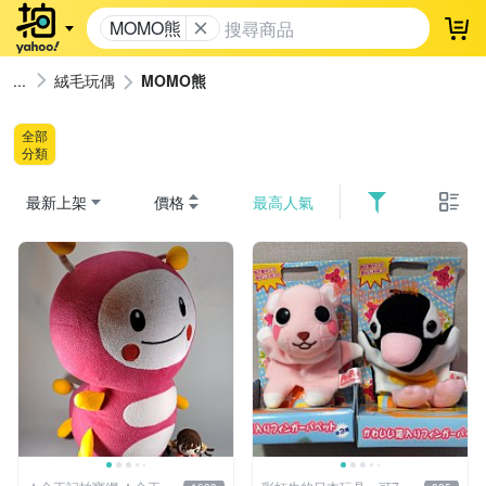
MOMO熊
登
絨毛玩偶
MOMO熊
全部
分類
最新上架
價格
最高人氣