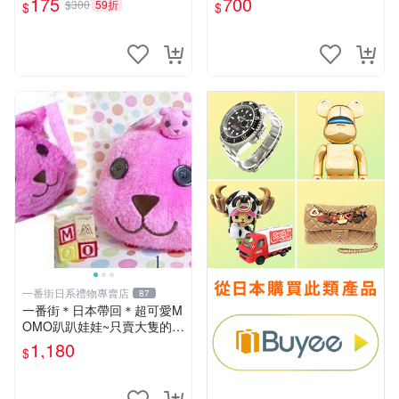
175
700
$300
59折
$
$
一番街日系禮物專賣店
87
一番街＊日本帶回＊超可愛M
OMO趴趴娃娃~只賣大隻的1
號~單隻價～生日禮物
1,180
$