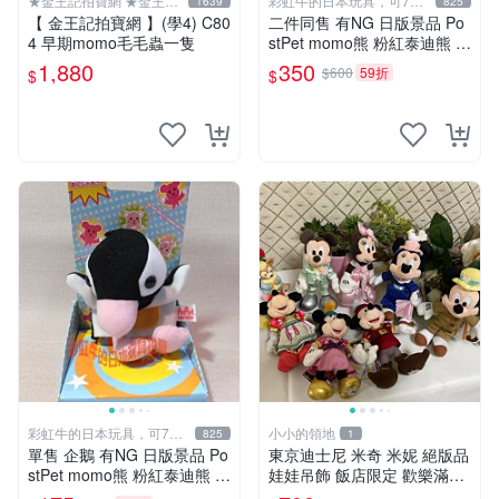
★金王記拍寶網 ★金王記
彩虹牛的日本玩具，可7取
1639
825
拍寶趣
付
【 金王記拍寶網 】(學4) C80
二件同售 有NG 日版景品 Po
4 早期momo毛毛蟲一隻
stPet momo熊 粉紅泰迪熊 妹
妹 comomo 企鵝 娃娃 布偶
1,880
350
$600
59折
$
$
手指頭 娃娃
彩虹牛的日本玩具，可7取
小小的領地
825
1
付
單售 企鵝 有NG 日版景品 Po
東京迪士尼 米奇 米妮 絕版品
stPet momo熊 粉紅泰迪熊 娃
娃娃吊飾 飯店限定 歡樂滿人
娃 布偶 手指頭 娃娃
間 復活節