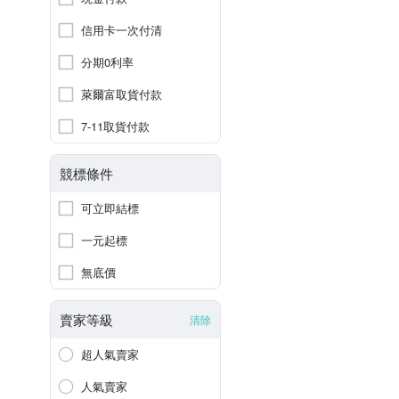
信用卡一次付清
分期0利率
萊爾富取貨付款
7-11取貨付款
競標條件
可立即結標
一元起標
無底價
賣家等級
清除
超人氣賣家
人氣賣家