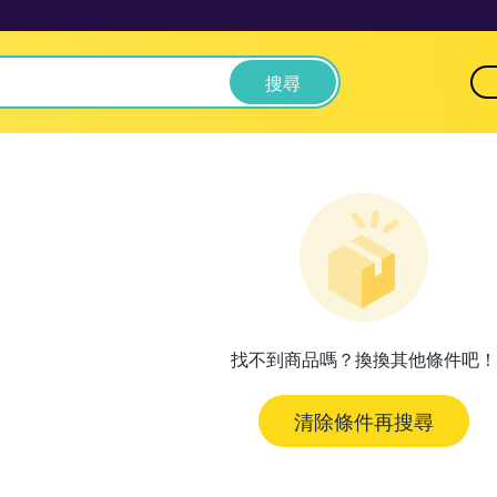
搜尋
找不到商品嗎？換換其他條件吧！
清除條件再搜尋