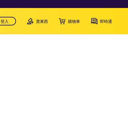
登入
賣東西
購物車
即時通