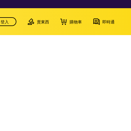
登入
賣東西
購物車
即時通