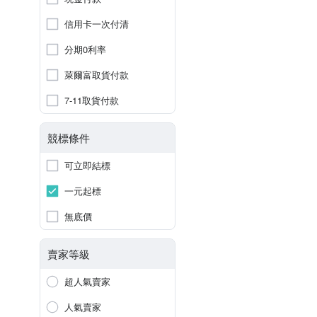
信用卡一次付清
分期0利率
萊爾富取貨付款
7-11取貨付款
競標條件
可立即結標
一元起標
無底價
賣家等級
超人氣賣家
人氣賣家