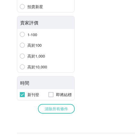
拍賣新星
賣家評價
1-100
高於100
高於1,000
高於10,000
時間
新刊登
即將結標
清除所有條件