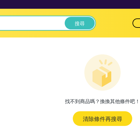
搜尋
找不到商品嗎？換換其他條件吧！
清除條件再搜尋