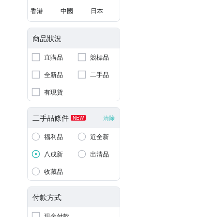
香港
中國
日本
商品狀況
直購品
競標品
全新品
二手品
有現貨
二手品條件
清除
NEW
福利品
近全新
八成新
出清品
收藏品
付款方式
現金付款