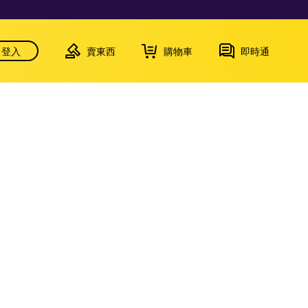
登入
賣東西
購物車
即時通