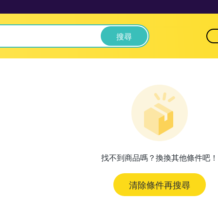
搜尋
找不到商品嗎？換換其他條件吧！
清除條件再搜尋