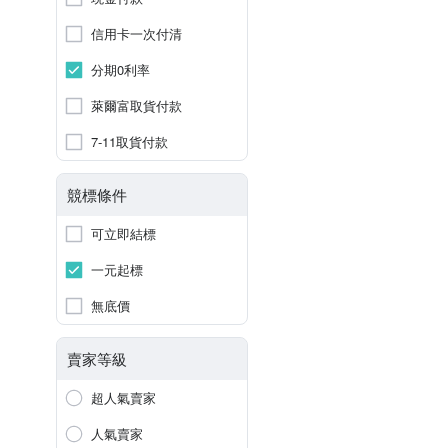
信用卡一次付清
分期0利率
萊爾富取貨付款
7-11取貨付款
競標條件
可立即結標
一元起標
無底價
賣家等級
超人氣賣家
人氣賣家