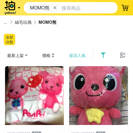
MOMO熊
登
絨毛玩偶
MOMO熊
全部
分類
最新上架
價格
最高人氣