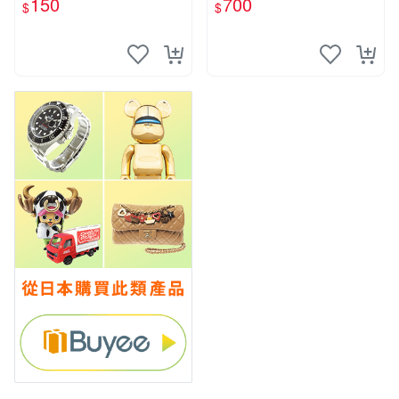
150
700
$
$