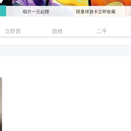
唱片一元起標
限量球員卡立即收藏
立即買
競標
二手