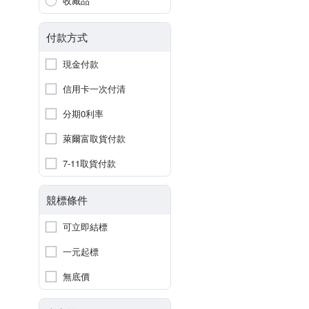
收藏品
付款方式
現金付款
信用卡一次付清
分期0利率
萊爾富取貨付款
7-11取貨付款
競標條件
可立即結標
一元起標
無底價