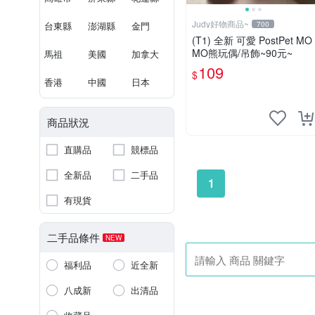
Judy好物商品~
台東縣
澎湖縣
金門
700
(T1) 全新 可愛 PostPet MO
MO熊玩偶/吊飾~90元~
馬祖
美國
加拿大
109
$
香港
中國
日本
商品狀況
直購品
競標品
全新品
二手品
1
有現貨
二手品條件
NEW
福利品
近全新
八成新
出清品