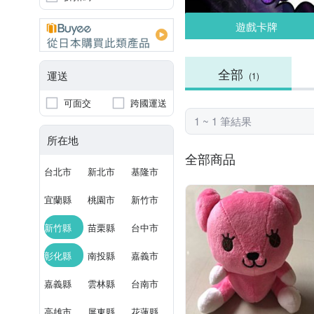
遊戲卡牌
全部
運送
(1)
可面交
跨國運送
1 ~ 1 筆結果
所在地
全部商品
台北市
新北市
基隆市
宜蘭縣
桃園市
新竹市
新竹縣
苗栗縣
台中市
彰化縣
南投縣
嘉義市
嘉義縣
雲林縣
台南市
高雄市
屏東縣
花蓮縣