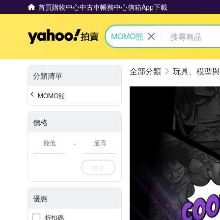
首頁
購物中心
中古車
帳務中心
信箱
App下載
Yahoo拍賣
MOMO熊
玩具、模型與
分類清單
MOMO熊
價格
-
確定
優惠
折扣碼