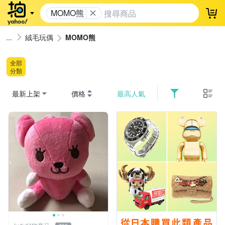
MOMO熊
登
絨毛玩偶
MOMO熊
全部
分類
最新上架
價格
最高人氣