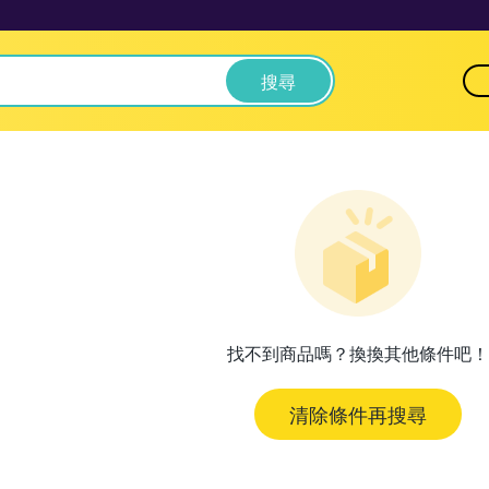
搜尋
找不到商品嗎？換換其他條件吧！
清除條件再搜尋