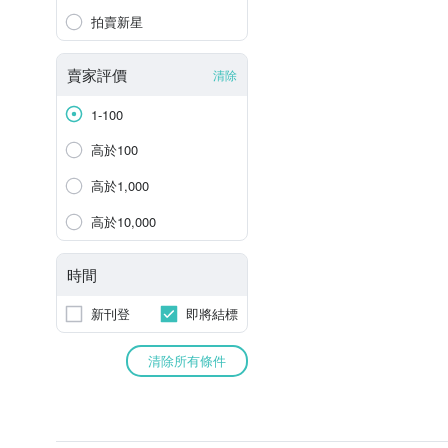
拍賣新星
賣家評價
清除
1-100
高於100
高於1,000
高於10,000
時間
新刊登
即將結標
清除所有條件