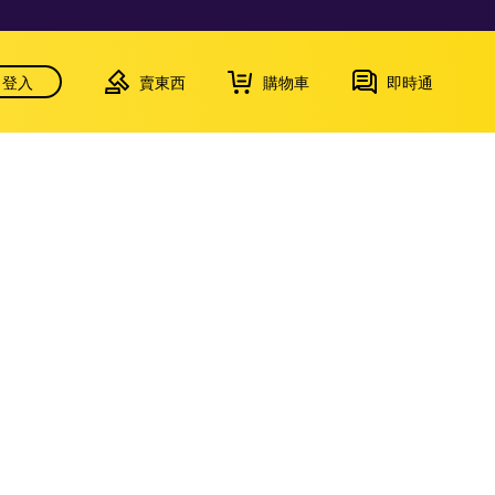
登入
賣東西
購物車
即時通