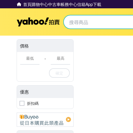
首頁
購物中心
中古車
帳務中心
信箱
App下載
Yahoo拍賣
價格
-
確定
優惠
折扣碼