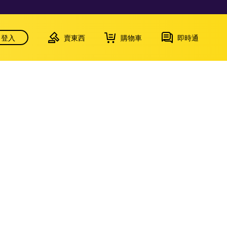
登入
賣東西
購物車
即時通