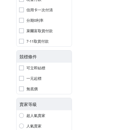
信用卡一次付清
分期0利率
萊爾富取貨付款
7-11取貨付款
競標條件
可立即結標
一元起標
無底價
賣家等級
超人氣賣家
人氣賣家