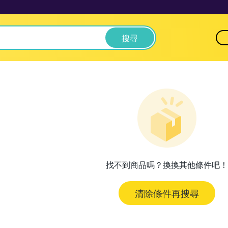
搜尋
找不到商品嗎？換換其他條件吧！
清除條件再搜尋