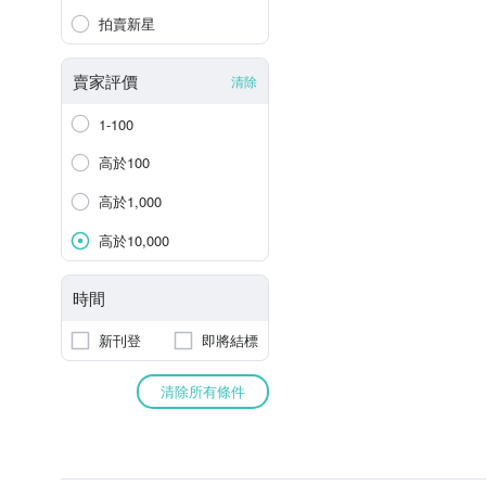
拍賣新星
賣家評價
清除
1-100
高於100
高於1,000
高於10,000
時間
新刊登
即將結標
清除所有條件