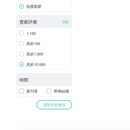
拍賣新星
賣家評價
清除
1-100
高於100
高於1,000
高於10,000
時間
新刊登
即將結標
清除所有條件