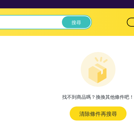
搜尋
找不到商品嗎？換換其他條件吧！
清除條件再搜尋