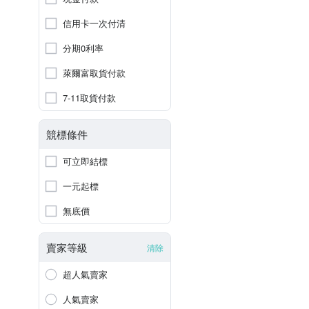
信用卡一次付清
分期0利率
萊爾富取貨付款
7-11取貨付款
競標條件
可立即結標
一元起標
無底價
賣家等級
清除
超人氣賣家
人氣賣家