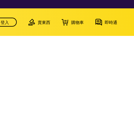
登入
賣東西
購物車
即時通