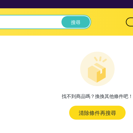
搜尋
找不到商品嗎？換換其他條件吧！
清除條件再搜尋