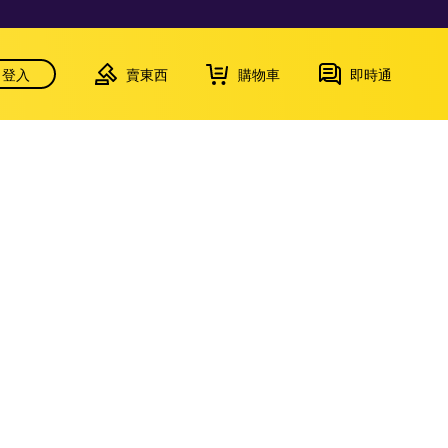
登入
賣東西
購物車
即時通