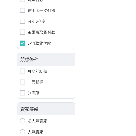
信用卡一次付清
分期0利率
萊爾富取貨付款
7-11取貨付款
競標條件
可立即結標
一元起標
無底價
賣家等級
超人氣賣家
人氣賣家