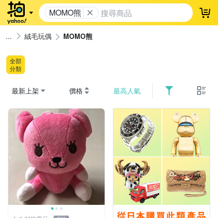
MOMO熊
登
絨毛玩偶
MOMO熊
全部
分類
最新上架
價格
最高人氣