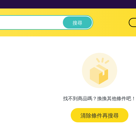
搜尋
找不到商品嗎？換換其他條件吧！
清除條件再搜尋