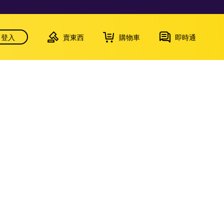
登入
賣東西
購物車
即時通