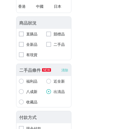
香港
中國
日本
商品狀況
直購品
競標品
全新品
二手品
有現貨
二手品條件
清除
NEW
福利品
近全新
八成新
出清品
收藏品
付款方式
現金付款