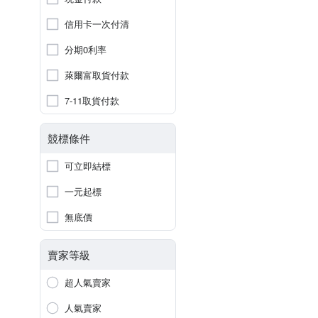
信用卡一次付清
分期0利率
萊爾富取貨付款
7-11取貨付款
競標條件
可立即結標
一元起標
無底價
賣家等級
超人氣賣家
人氣賣家