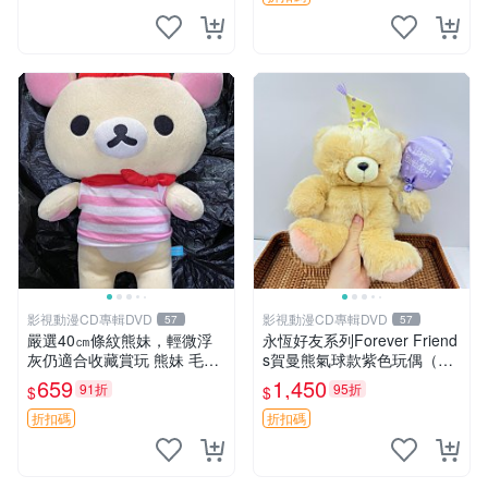
影視動漫CD專輯DVD
影視動漫CD專輯DVD
57
57
嚴選40㎝條紋熊妹，輕微浮
永恆好友系列Forever Friend
灰仍適合收藏賞玩 熊妹 毛絨
s賀曼熊氣球款紫色玩偶（鼻
玩具 浮雕熊
子稍有磨損） 中古玩具 氣球
659
1,450
91折
95折
$
$
熊 玩偶
折扣碼
折扣碼