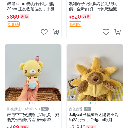
嚴選 sanx 櫻桃妹妹毛絨熊，
澳洲母子袋鼠與考拉毛絨玩
30cm 正品收藏佳品，手感極
偶，全新如初，附原廠標籤，
軟，適合贈送與收藏 櫻桃妹
手感極軟，適合贈送親朋好
869
820
94折
93折
$
$
妹、sanx、毛絨熊
友。袋鼠與考拉正版，精緻尺
寸，適合作為收藏或家飾擺
折扣碼
折扣碼
設，增添暖意。 母子、袋
鼠、
影視動漫CD專輯DVD
古色古香
57
40
嚴選中古安撫熊毛絨玩具，奶
Jellycat巴塞羅熊太陽裝坐高
瓶黃斑輕微污垢適合收藏。默
約22公分， Origami設計，來
認兩日發貨，全國快遞隨機派
自越南。嚴選 Recommendat
489
3,940
88折
95折