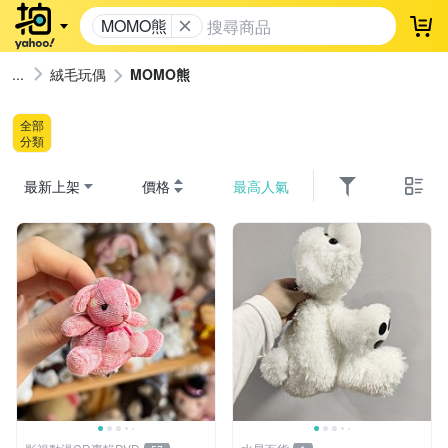
MOMO熊
登
絨毛玩偶
MOMO熊
全部
分類
最新上架
價格
最高人氣