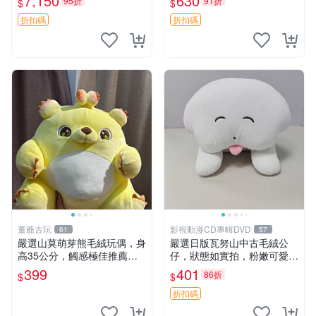
7,150
630
95折
91折
$
$
本 抱枕
薯啵啵間
折扣碼
折扣碼
董爺古玩
影視動漫CD專輯DVD
61
57
嚴選山莫萌芽熊毛絨玩偶，身
嚴選日版瓦努山中古毛絨公
高35公分，觸感極佳推薦收
仔，狀態如實拍，粉嫩可愛粉
藏 萌芽熊 毛絨玩偶 串珠玩偶
絲必備。中古珍藏保管精細，
399
401
86折
$
$
紙箱氣泡膜包裝妥帖送達。
中古玩偶 玩具 毛絨公仔
折扣碼