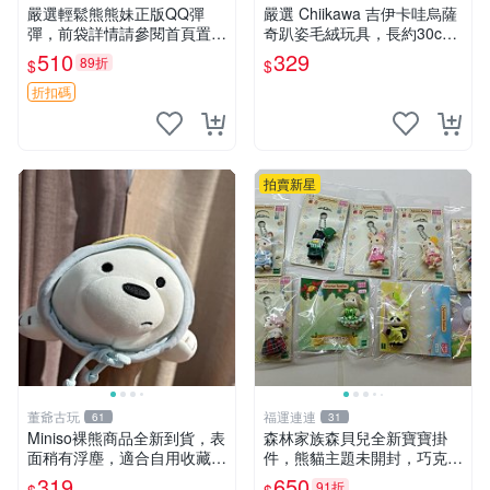
嚴選輕鬆熊熊妹正版QQ彈
嚴選 Chiikawa 吉伊卡哇烏薩
彈，前袋詳情請參閱首頁置頂
奇趴姿毛絨玩具，長約30c
說明適合收藏 QQ彈彈 正版
m，質地超軟適合收藏 烏薩
510
329
89折
$
$
熊熊妹
奇 Chiikawa 毛絨 超軟
折扣碼
拍賣新星
董爺古玩
福運連連
61
31
Miniso裸熊商品全新到貨，表
森林家族森貝兒全新寶寶掛
面稍有浮塵，適合自用收藏嚴
件，熊貓主題未開封，巧克力
選款。 裸熊 商品 裸熊玩偶
兔牛奶兔郁金香兔貓吉娃娃嚴
319
650
91折