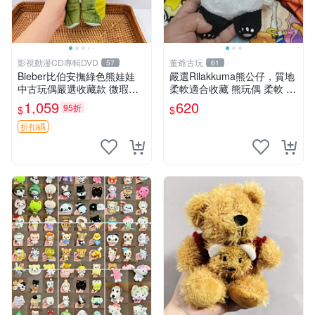
影視動漫CD專輯DVD
董爺古玩
57
61
Bieber比伯安撫綠色熊娃娃
嚴選Rilakkuma熊公仔，質地
中古玩偶嚴選收藏款 微瑕輕
柔軟適合收藏 熊玩偶 柔軟 公
度使用 Bieber綠熊娃娃 中古
仔 收藏
1,059
620
95折
$
$
玩偶 微瑕
折扣碼