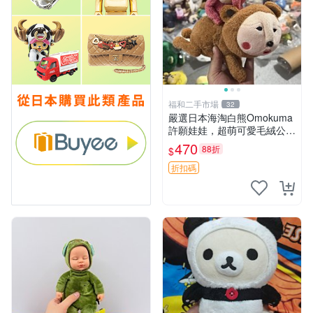
福和二手市場
32
嚴選日本海淘白熊Omokuma
許願娃娃，超萌可愛毛絨公仔
推薦收藏 白熊 Omokuma 毛
470
88折
$
絨玩具 偽裝娃娃 玩具擺飾
折扣碼