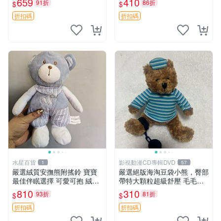
659
410
91折
86折
$
$
約克豆豆眼安撫巾 數碼豆豆
共賞。 麋鹿 豆袋 毛茸玩具
眼
折扣碼
折扣碼
水星百貨
影視動漫CD專輯DVD
1
57
嚴選絨質安撫熊附搖鈴 寶寶
嚴選絕版海淘豆袋小熊，臀部
最佳伴眠選擇 可愛可抱 絨毛
帶特大顆粒超級舒壓 毛毛摸
玩具 安撫熊 嬰兒用
起來格外順滑適合收藏 100%
810
310
93折
81折
$
$
棉質 豆袋枕 豆袋、抱枕、小
熊
折扣碼
折扣碼