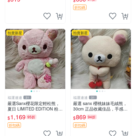
$
$
選，適合收藏 熊貓 森林 寶寶
折扣碼
拍賣新星
拍賣新星
福運連連
福運連連
31
31
嚴選Sanx櫻花限定輕松熊，
嚴選 sanx 櫻桃妹妹毛絨熊，
夏日 LIMITED EDITION 粉色
30cm 正品收藏佳品，手感極
毛絨熊，背有拉鏈設計，肚內
軟，適合贈送與收藏 櫻桃妹
1,169
869
95折
94折
$
$
填充豆袋，精致工藝呈現，狀
妹、sanx、毛絨熊
態如新，適合收藏與送人 櫻
折扣碼
折扣碼
花、