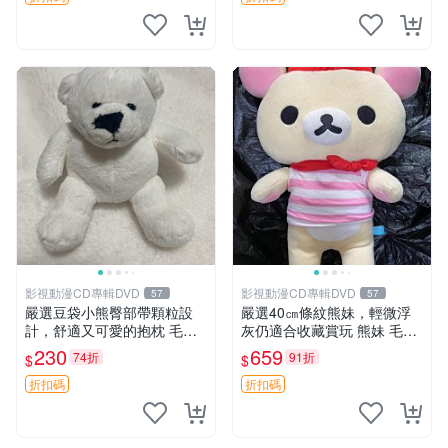
影視動漫CD專輯DVD
影視動漫CD專輯DVD
57
57
嚴選豆袋小熊臀部帶顆粒設
嚴選40㎝條紋熊妹，輕微浮
計，舒適又可愛的抱枕 毛絨
灰仍適合收藏賞玩 熊妹 毛絨
抱枕、臀部按摩、坐墊
玩具 浮雕熊
230
659
74折
91折
$
$
折扣碼
折扣碼