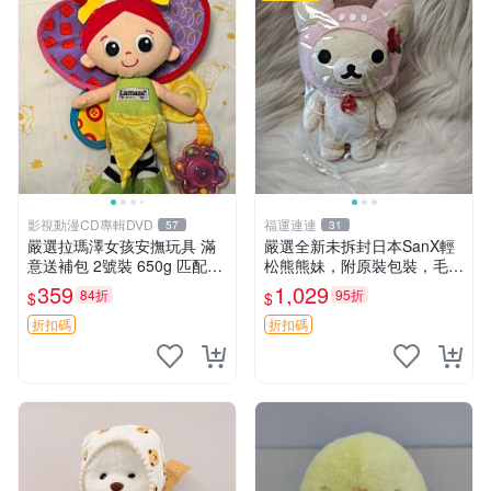
影視動漫CD專輯DVD
福運連連
57
31
嚴選拉瑪澤女孩安撫玩具 滿
嚴選全新未拆封日本SanX輕
意送補包 2號裝 650g 匹配嬰
松熊熊妹，附原裝包裝，毛絨
幼童舒壓好伴侶 女孩專用 安
質地極佳，細膩可愛，推薦收
359
1,029
84折
95折
$
$
心選擇 安撫玩偶 衝包 玩具
藏兼送禮，適合女性好友或家
人，限量釋出。鬆熊、熊玩
折扣碼
折扣碼
偶、收藏品