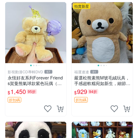
拍賣新星
影視動漫CD專輯DVD
福運連連
57
31
永恆好友系列Forever Friend
嚴選松熊素熊M號毛絨玩具，
s賀曼熊氣球款紫色玩偶（鼻
手感超軟糯宛如新生，細節精
子稍有磨損） 中古玩具 氣球
緻完美無瑕，推薦送禮或珍
1,450
929
95折
94折
$
$
熊 玩偶
藏，中古狀態保養得宜。 松
熊 素熊 毛絨doll
折扣碼
折扣碼