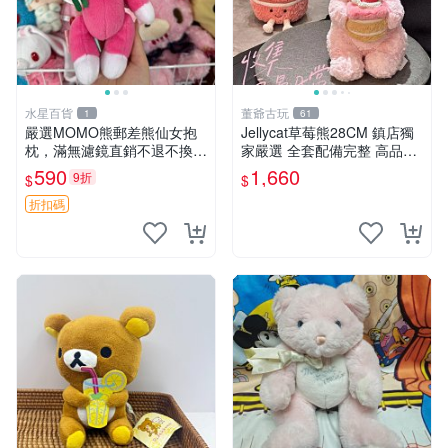
水星百貨
董爺古玩
1
61
嚴選MOMO熊郵差熊仙女抱
Jellycat草莓熊28CM 鎮店獨
枕，滿無濾鏡直銷不退不換
家嚴選 全套配備完整 高品質
經典造型可愛必備 紅薯啵啵
收藏好物 紋章 玩具熊 定制熊
590
1,660
9折
$
$
間抱枕 抱枕 時尚
折扣碼