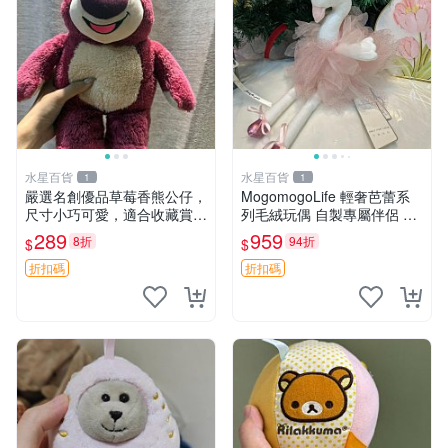
水星百貨
水星百貨
1
1
嚴選名創優品草莓香熊公仔，
MogomogoLife 輕奢芭蕾系
尺寸小巧可愛，適合收藏賞玩
列毛絨玩偶 自製專屬伴侶 帶
30cm 玩具 公仔 草莓熊
標牌全新成色 芭蕾系列 毛絨
289
959
8折
94折
$
$
玩偶 安撫玩具 新款上架
折扣碼
折扣碼