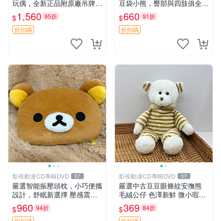
玩偶，全新正品附原廠吊牌與
豆袋小熊，臀部與四肢俱全，
防塵袋，內藏薰衣草可加熱，
坐高11公分，附原盒與吊牌
1,560
660
95折
91折
$
$
適合各個年齡層，冷暖兩用享
收藏。藍鼻子小熊，值得擁有
受抱抱樂趣，不容錯過嚴選好
玩具 憶熊
折扣碼
折扣碼
物 溫暖 冷感
影視動漫CD專輯DVD
影視動漫CD專輯DVD
57
57
嚴選智能振壓頭枕，小巧便攜
嚴選中古豆豆眼條紋安撫熊
設計，舒眠新選擇 壓感震動
毛絨公仔 色澤新鮮 微小瑕疵
頭枕 確切尺寸 小巧便攜
可收藏 中古 安撫熊 條紋公仔
960
369
94折
84折
$
$
折扣碼
折扣碼