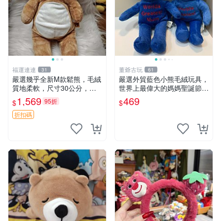
福運連連
董爺古玩
31
61
嚴選幾乎全新M款鬆熊，毛絨
嚴選外貿藍色小熊毛絨玩具，
質地柔軟，尺寸30公分，做
世界上最偉大的媽媽聖誕節推
工精緻可愛，適合收藏或贈送
薦禮物 五角星 兒童玩具 母親
1,569
469
95折
$
$
親友。中古使用痕跡，手感依
節
然優良。 鬆熊 嬰熊 毛玩偶
折扣碼