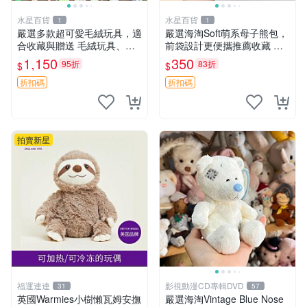
水星百貨
水星百貨
1
1
嚴選多款超可愛毛絨玩具，適
嚴選海淘Soft萌系母子熊包，
合收藏與贈送 毛絨玩具、抱
前袋設計更便攜推薦收藏 母
枕、公仔
子熊 軟綿綿 包包
1,150
350
95折
83折
$
$
折扣碼
折扣碼
拍賣新星
福運連連
影視動漫CD專輯DVD
31
57
英國Warmies小樹懶瓦姆安撫
嚴選海淘Vintage Blue Nose