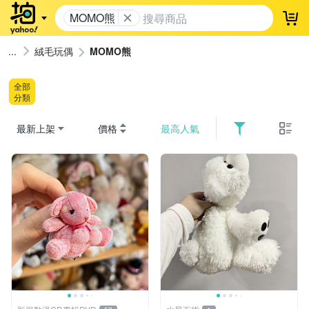
MOMO熊
登
絨毛玩偶
MOMO熊
全部
分類
最新上架
價格
最高人氣