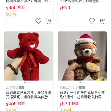
配備專屬吊牌及豆綁繩 12cm
mo玫瑰卷毛款，附原盒與吊
廢品嚴選 好評推薦 小熊貓冰
牌，粉嫩可愛入手即柔軟～
350
950
83折
$
$
箱貼 磁鐵掛件 冰箱飾品
玫瑰卷毛 郵電熊 正品
折扣碼
水星百貨
福和二手市場
1
32
嚴選高質感豆袋熊，蓬鬆厚實
嚴選近乎全新星巴克錄音小熊
更添溫暖，適合收藏與休憩。
毛絨擺件，超級可愛宜贈送掛
前胸填充飽滿，背部亦具優雅
飾 錄音小熊 毛絨擺件 贈品
459
530
87折
89折
$
$
設計。 豆袋熊 保暖 溫柔 蓬
松
折扣碼
折扣碼