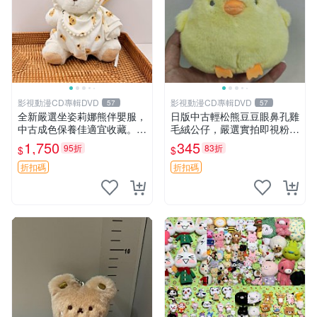
影視動漫CD專輯DVD
影視動漫CD專輯DVD
57
57
全新嚴選坐姿莉娜熊伴嬰服，
日版中古輕松熊豆豆眼鼻孔雞
中古成色保養佳適宜收藏。無
毛絨公仔，嚴選實拍即視粉絲
盒子但品質完好，快速出貨。
必買 公仔紙箱氣泡膜精心包
1,750
345
95折
83折
$
$
建議入手！ 中古 玩偶 滬漫
裝快速發貨 輕松熊 公仔 雞毛
絨
折扣碼
折扣碼