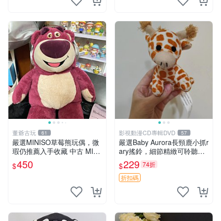
董爺古玩
影視動漫CD專輯DVD
61
57
嚴選MINISO草莓熊玩偶，微
嚴選Baby Aurora長頸鹿小抓r
瑕仍推薦入手收藏 中古 MINI
ary搖鈴，細節精緻可聆聽清
SO 草莓熊 玩具 收藏
脆鈴音 軟萌可愛 定制紀念 金
450
229
74折
$
$
屬搖鈴 新手媽咪推薦 長頸鹿
抓rary 搖鈴
折扣碼