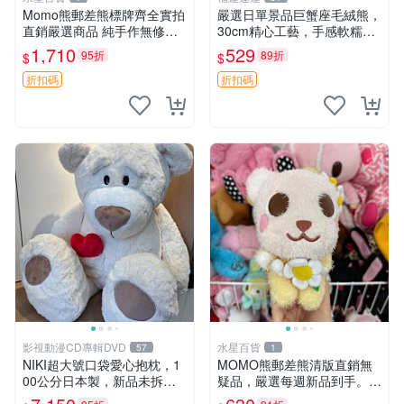
Momo熊郵差熊標牌齊全實拍
嚴選日單景品巨蟹座毛絨熊，
直銷嚴選商品 純手作無修圖
30cm精心工藝，手感軟糯推
可收藏 郵差熊 Momo熊 標牌
薦收藏送人 巨蟹座 毛絨玩具
1,710
529
95折
89折
$
$
商品
精緻做工
折扣碼
折扣碼
影視動漫CD專輯DVD
水星百貨
57
1
NIKI超大號口袋愛心抱枕，1
MOMO熊郵差熊清版直銷無
00公分日本製，新品未拆封
疑品，嚴選每週新品到手。紅
胖嘟嘟收藏推薦 愛心抱枕 日
薯啵啵鮮果間 郵差熊 清版 紅