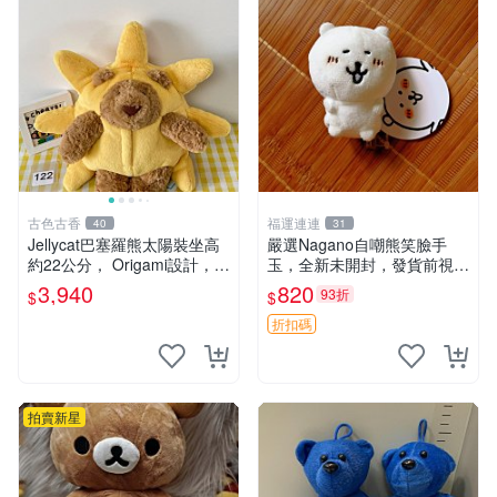
古色古香
福運連連
40
31
Jellycat巴塞羅熊太陽裝坐高
嚴選Nagano自嘲熊笑臉手
約22公分， Origami設計，來
玉，全新未開封，發貨前視頻
自越南。嚴選 Recommendat
確認，海南 廣西 貴州 嚴選N
3,940
820
93折
$
$
ion！巴塞羅、 Origami熊、J
agano自嘲熊笑臉手玉，全新
elly
未開封，發貨前視頻確認，四
折扣碼
川 重慶 內
拍賣新星