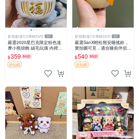
影視動漫CD專輯DVD
影視動漫CD專輯DVD
57
57
嚴選2020星巴克限定粉色達
嚴選SanX輕松熊安睡搖鈴，
摩小熊掛飾 絨毛玩偶 內裡小
實拍圖可見，適合睡前伴侶，
熊 可愛 御用伴侶 默認微暇
Picks安撫好物 0325 懸吊 電
359
540
84折
89折
$
$
售後自理 小熊掛飾 星巴克 限
腦
量版
折扣碼
折扣碼