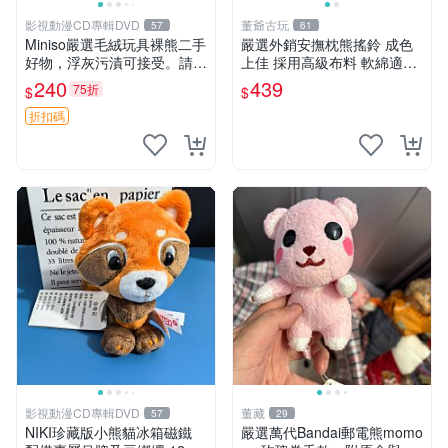
影視動漫CD專輯DVD
董爺古玩
57
61
Miniso嚴選毛絨玩具裸熊二手
嚴選外銷安撫枕熊搖鈴 成色
好物，浮灰污漬可接受。請詳
上佳 採用高級布料 軟綿適合
閱照片再下單，售出不退不
收藏 安心選購 安撫枕 熊玩具
240
439
75折
$
$
換。全新品相收藏推薦。 裸
搖鈴
熊 毛絨玩具 收藏
折扣碼
影視動漫CD專輯DVD
董藏
57
29
NIKI珍藏版小熊貓冰箱磁鐵
嚴選萬代Bandai郵電熊momo