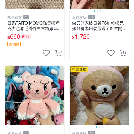
水星百貨
董爺古玩
1
61
日系TAITO MOMO郵電熊巧
森貝兒家族日版FS餅乾熊兄
克力色卷毛掛件中古粉嫩玩偶
妹野餐專用裝嚴選全新未開
微瑕推薦 postpet momo 郵
封，包含兩組大童款紙盒裝，
660
1,720
91折
$
$
電熊 中古玩偶
適合收藏與分享。 餅乾熊兄
妹、野餐、收藏
折扣碼
拍賣新星
水星百貨
福運連連
1
31