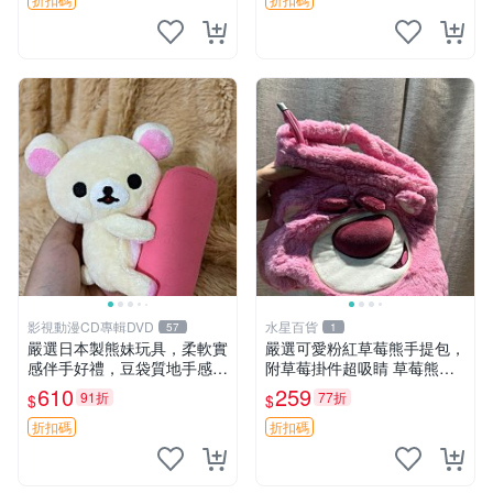
影視動漫CD專輯DVD
水星百貨
57
1
嚴選日本製熊妹玩具，柔軟實
嚴選可愛粉紅草莓熊手提包，
感伴手好禮，豆袋質地手感
附草莓掛件超吸睛 草莓熊手
佳，抱枕小熊 recom 推薦 白
提包 草莓掛件 可愛portunes
610
259
91折
77折
$
$
色豆袋 玩具
e
折扣碼
折扣碼