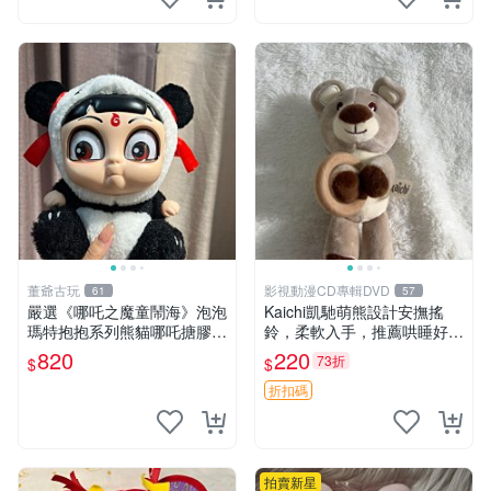
董爺古玩
影視動漫CD專輯DVD
61
57
嚴選《哪吒之魔童鬧海》泡泡
Kaichi凱馳萌熊設計安撫搖
瑪特抱抱系列熊貓哪吒搪膠臉
鈴，柔軟入手，推薦哄睡好選
毛絨， STATE：如圖顯示 哪
擇 熊公仔 安撫玩具 喂食環
820
220
73折
$
$
吒 毛絨公仔 泡泡瑪特
折扣碼
拍賣新星