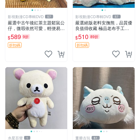
影視動漫CD專輯DVD
影視動漫CD專輯DVD
57
57
嚴選中古午後紅茶主題鬆鼠公
嚴選絕版老料安撫熊，品質優
仔，微瑕依然可愛，輕便易運
良值得收藏 極品老布手工安
送 二手收藏推薦 工廠直營 快
撫搖鈴玩具，適合哄睡寶貝
589
510
9折
89折
$
$
遞到府 中古 玩偶 公仔
超柔老料搖鈴熊，專為孩子設
計的安心伴護 推薦絕版老布
折扣碼
折扣碼
製工藝搖鈴熊，可當作童
水星百貨
董爺古玩
1
61