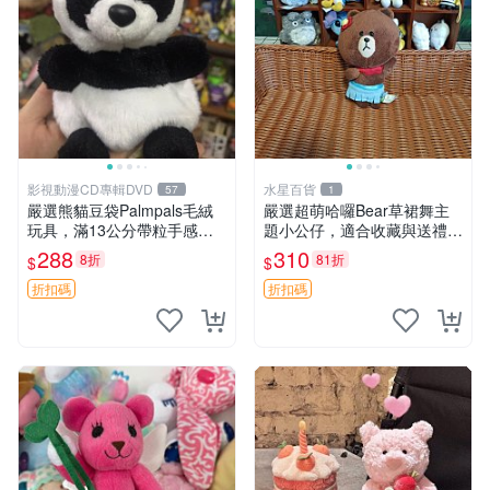
影視動漫CD專輯DVD
水星百貨
57
1
嚴選熊貓豆袋Palmpals毛絨
嚴選超萌哈囉Bear草裙舞主
玩具，滿13公分帶粒手感極
題小公仔，適合收藏與送禮 1
佳，電影主題周邊推薦 熊貓
00 克 哈囉Bear 草裙舞
288
310
8折
81折
$
$
Palmpals 毛絨玩具 豆袋 劇場
版周邊
折扣碼
折扣碼