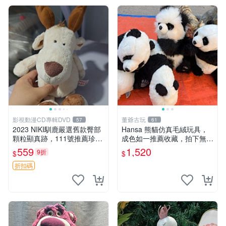
影視動漫CD專輯DVD
董爺古玩
57
61
2023 NIKI馴鹿嚴選舊款臀部
Hansa 熊貓仿真毛絨玩具，
顆粒顯真跡，111號推薦珍藏
成色如一推薦收藏，拍下無疑
品 馴鹿 舊款 尾巴顆粒
心 熊貓 毛絨玩具 收藏
559
1,520
9折
$
$
折扣碼