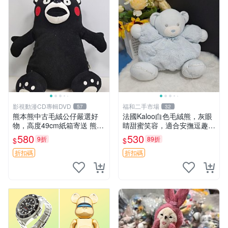
影視動漫CD專輯DVD
福和二手市場
57
32
熊本熊中古毛絨公仔嚴選好
法國Kaloo白色毛絨熊，灰眼
物，高度49cm紙箱寄送 熊本
睛甜蜜笑容，適合安撫逗趣可
熊 中古 毛絨公仔
愛，柔軟面料手感佳。14 白
580
530
9折
89折
$
$
色安撫熊 毛絨玩具 寶寶逗樂
具
折扣碼
折扣碼