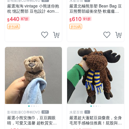
影視動漫CD專輯DVD
水星百貨
57
1
嚴選海淘 vintage 小熊迷你抱
嚴選北極熊形塑 Bean Bag 豆
枕 憶記臀部 豆包設計 4cm
豆熊臀部緩衝坐墊 軟癟癟舒
高 推薦收藏 迷你豆包小熊、
壓設計 保暖又實用 適合久坐
440
610
87折
91折
$
$
高臀部、豆袋抱枕
放松 推薦居家使用 RUSS系
列 豆豆熊屁屁坐墊 3D顆粒結
折扣碼
折扣碼
構
影視動漫CD專輯DVD
水星百貨
57
1
嚴選小熊安撫巾，豆豆圓眼
嚴選超大蓬鬆豆袋麋鹿，全身
睛，可愛又溫馨 超軟質安撫
毛茸手感極佳推薦！屁股與四
巾，豆豆設計，哄睡好幫手
肢填充均勻，適合收藏與孩童