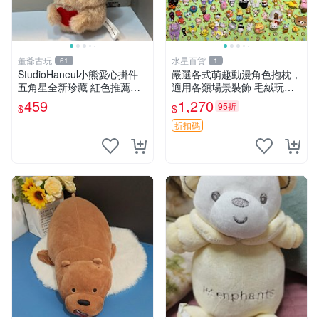
董爺古玩
水星百貨
61
1
StudioHaneul小熊愛心掛件
嚴選各式萌趣動漫角色抱枕，
五角星全新珍藏 紅色推薦收
適用各類場景裝飾 毛絨玩
藏 玩具掛飾 掛件 新品
具、卡通抱枕、趣味玩偶
459
1,270
95折
$
$
折扣碼