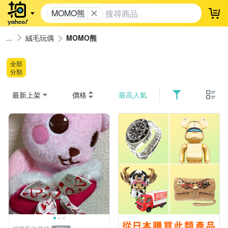
MOMO熊
登
絨毛玩偶
MOMO熊
全部
分類
最新上架
價格
最高人氣