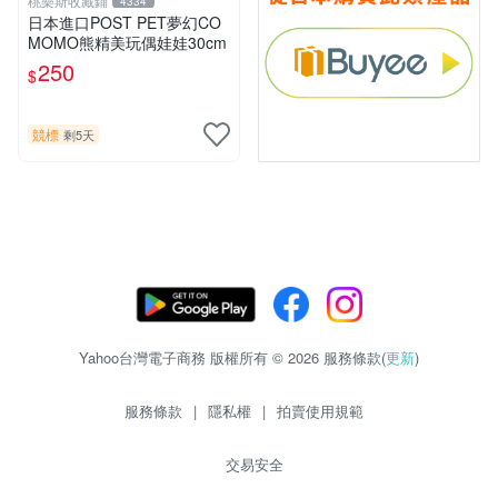
桃樂斯收藏鋪
4334
日本進口POST PET夢幻CO
MOMO熊精美玩偶娃娃30cm
250
$
競標
剩5天
Yahoo台灣電子商務 版權所有 © 2026 服務條款(
更新
)
服務條款
|
隱私權
|
拍賣使用規範
交易安全