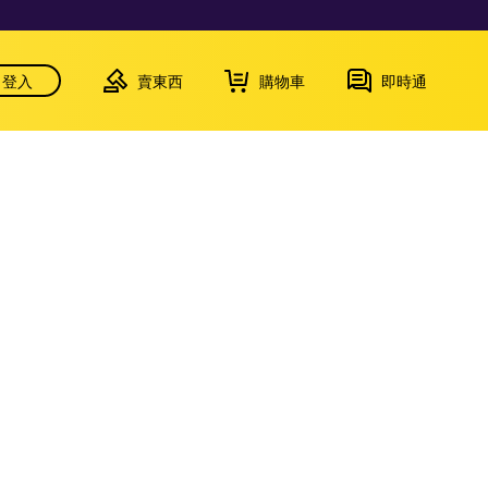
登入
賣東西
購物車
即時通