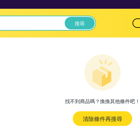
搜尋
找不到商品嗎？換換其他條件吧！
清除條件再搜尋