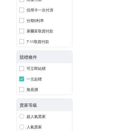
信用卡一次付清
分期0利率
萊爾富取貨付款
7-11取貨付款
競標條件
可立即結標
一元起標
無底價
賣家等級
超人氣賣家
人氣賣家