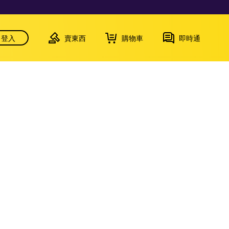
登入
賣東西
購物車
即時通