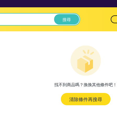
搜尋
找不到商品嗎？換換其他條件吧！
清除條件再搜尋