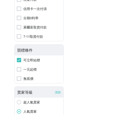
信用卡一次付清
分期0利率
萊爾富取貨付款
7-11取貨付款
競標條件
可立即結標
一元起標
無底價
賣家等級
清除
超人氣賣家
人氣賣家