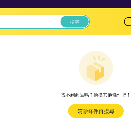
搜尋
找不到商品嗎？換換其他條件吧！
清除條件再搜尋