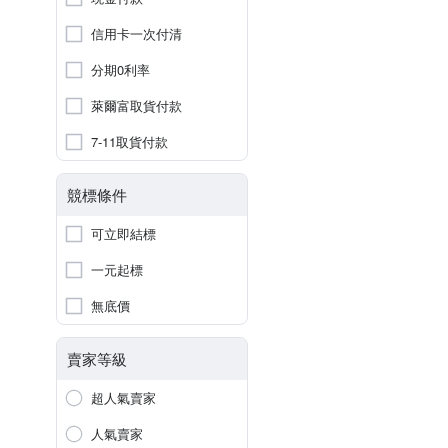
信用卡一次付清
分期0利率
萊爾富取貨付款
7-11取貨付款
競標條件
可立即結標
一元起標
無底價
賣家等級
超人氣賣家
人氣賣家