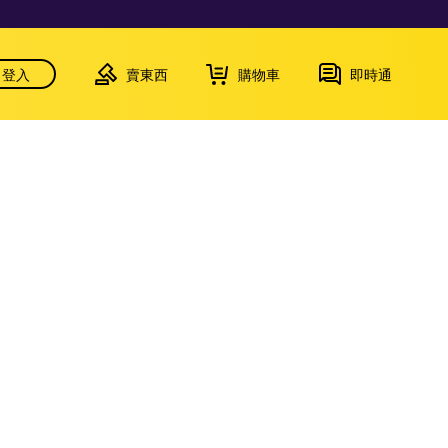
登入
賣東西
購物車
即時通