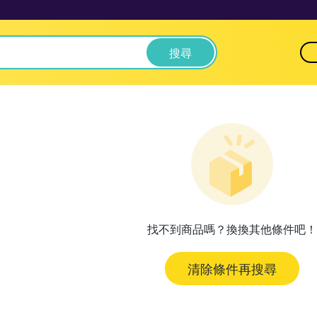
搜尋
找不到商品嗎？換換其他條件吧！
清除條件再搜尋