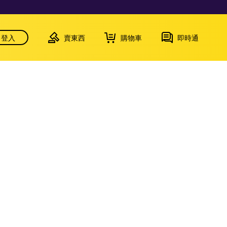
登入
賣東西
購物車
即時通