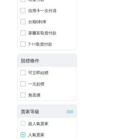
信用卡一次付清
分期0利率
萊爾富取貨付款
7-11取貨付款
競標條件
可立即結標
一元起標
無底價
賣家等級
清除
超人氣賣家
人氣賣家