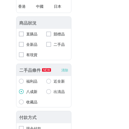
香港
中國
日本
商品狀況
直購品
競標品
全新品
二手品
有現貨
二手品條件
清除
NEW
福利品
近全新
八成新
出清品
收藏品
付款方式
現金付款