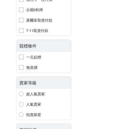
分期0利率
萊爾富取貨付款
7-11取貨付款
競標條件
一元起標
無底價
賣家等級
超人氣賣家
人氣賣家
拍賣新星