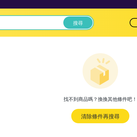
搜尋
找不到商品嗎？換換其他條件吧！
清除條件再搜尋