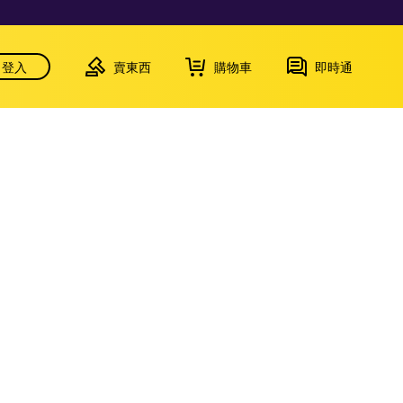
登入
賣東西
購物車
即時通