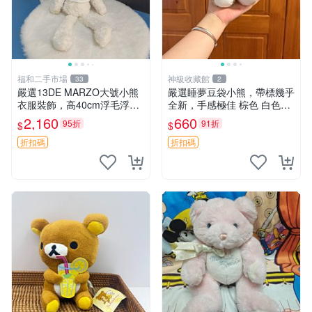
福和二手市場
神級收藏館
33
2
嚴選13DE MARZO大號小熊
嚴選睡夢豆袋小熊，帶標幾乎
衣服裝飾，高40cm浮毛浮
全新，手感極佳 棕色 白色腳
灰，詳觀後再拍。二手收藏請
掌 60包 睡枕 豆袋抱枕
2,160
660
95折
91折
$
$
珍惜。 13DE MARZO 二手
小熊 衣服裝飾
折扣碼
折扣碼