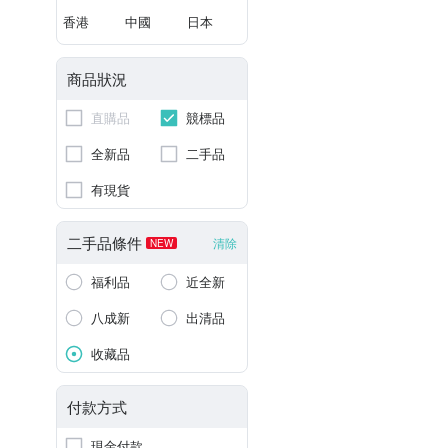
香港
中國
日本
商品狀況
直購品
競標品
全新品
二手品
有現貨
二手品條件
清除
NEW
福利品
近全新
八成新
出清品
收藏品
付款方式
現金付款