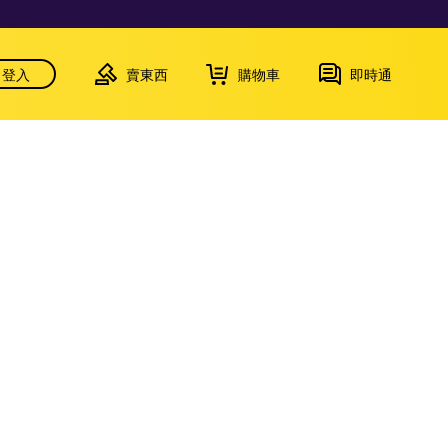
登入
賣東西
購物車
即時通