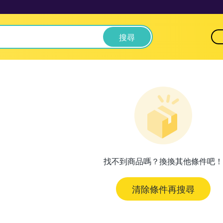
搜尋
找不到商品嗎？換換其他條件吧！
清除條件再搜尋