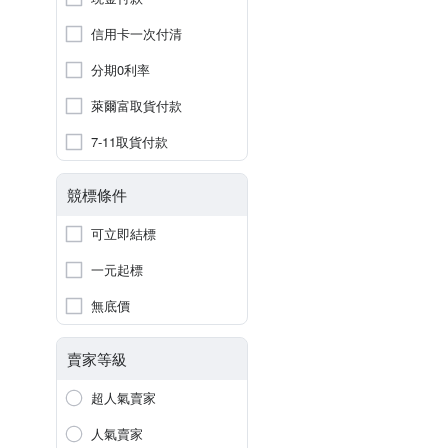
信用卡一次付清
分期0利率
萊爾富取貨付款
7-11取貨付款
競標條件
可立即結標
一元起標
無底價
賣家等級
超人氣賣家
人氣賣家