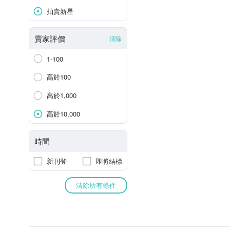
拍賣新星
賣家評價
清除
1-100
高於100
高於1,000
高於10,000
時間
新刊登
即將結標
清除所有條件