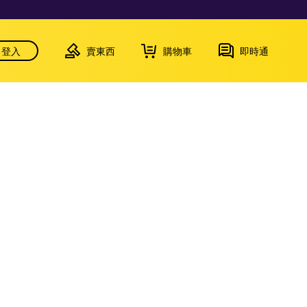
登入
賣東西
購物車
即時通