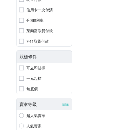
信用卡一次付清
分期0利率
萊爾富取貨付款
7-11取貨付款
競標條件
可立即結標
一元起標
無底價
賣家等級
清除
超人氣賣家
人氣賣家