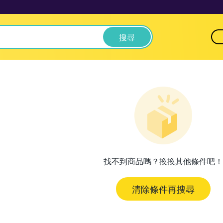
搜尋
找不到商品嗎？換換其他條件吧！
清除條件再搜尋