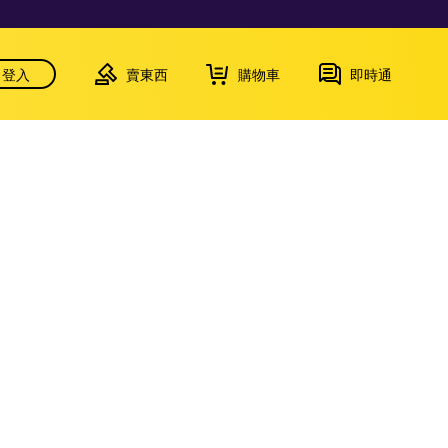
登入
賣東西
購物車
即時通