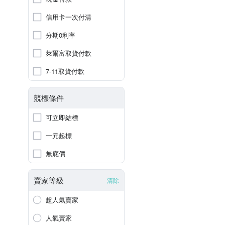
信用卡一次付清
分期0利率
萊爾富取貨付款
7-11取貨付款
競標條件
可立即結標
一元起標
無底價
賣家等級
清除
超人氣賣家
人氣賣家