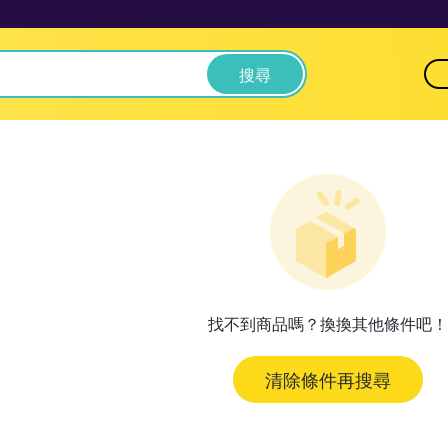
搜尋
找不到商品嗎？換換其他條件吧！
清除條件再搜尋