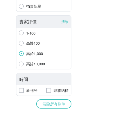
拍賣新星
賣家評價
清除
1-100
高於100
高於1,000
高於10,000
時間
新刊登
即將結標
清除所有條件