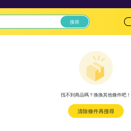
搜尋
找不到商品嗎？換換其他條件吧！
清除條件再搜尋