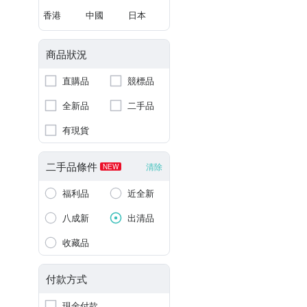
香港
中國
日本
商品狀況
直購品
競標品
全新品
二手品
有現貨
二手品條件
清除
NEW
福利品
近全新
八成新
出清品
收藏品
付款方式
現金付款