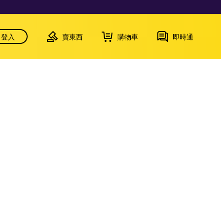
登入
賣東西
購物車
即時通